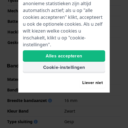
Tijdsaanduiding
Analoog - Digitaal
anonieme statistieken zijn altijd
automatisch actief; als u op "alle
Mechanisme
Quartz
cookies accepteren" klikt, accepteert
Batterij
Renata CR2025 Batterij
u ook de optionele cookies. Als u zelf
wilt kiezen welke cookies u
Hackbaar
Nee
inschakelt, klikt u op "cookie-
Geskeletonneerd
Nee
instellingen".
Alles accepteren
Band informatie
Cookie-instellingen
Materiaal Band
Resin
Liever niet
Bandbreedte
28 mm
Breedte bandaanzet
16 mm
Kleur Band
Zwart
Type sluiting
Gesp