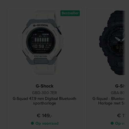
Bestseller
G-Shock
G-Sho
GBD-300-7ER
GBA-800-
G-Squad 47.9 mm Digitaal Bluetooth
G-Squad - Bluetoot
sporthorloge
Horloge met Sma
€ 149,-
€ 119
● Op voorraad
● Op voo