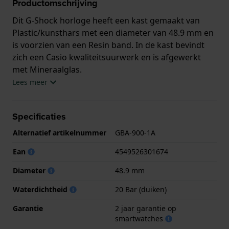
Productomschrijving
Dit G-Shock horloge heeft een kast gemaakt van
Plastic/kunsthars met een diameter van 48.9 mm en
is voorzien van een Resin band. In de kast bevindt
zich een Casio kwaliteitsuurwerk en is afgewerkt
met Mineraalglas.
Lees meer
Het horloge is 20ATM. Dit betekent dat het horloge
geschikt is om mee te duiken. Verder wordt het
Specificaties
horloge geleverd met
Alternatief artikelnummer
GBA-900-1A
2 jaar garantie op smartwatches
Ean
4549526301674
.
Diameter
48.9 mm
.
Waterdichtheid
20 Bar (duiken)
Garantie
2 jaar garantie op
smartwatches