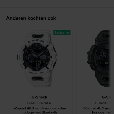
Anderen kochten ook
Bestseller
G-Shock
G-Sho
GBA-900-7AER
GBA-900U
G-Squad 48.9 mm Analoog-digitaal
G-Squad 48.9 mm An
horloge met Bluetooth
horloge met 