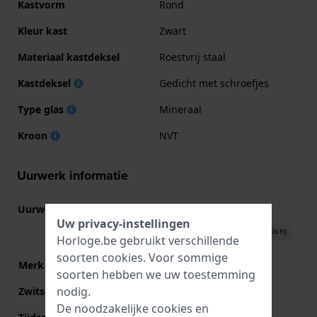
Kastvorm
Rond
Kleur kast
Zwart
Materiaal kastdeksel
Roestvrij staal
Kastdeksel
Gedicht met schroefjes
Type glas
Mineraal
Kroon
NVT
Uurwerk informatie
Uurwerk nr.
5641
(
Bekijk specificaties
)
Uw privacy-instellingen
Download handboek (English)
Horloge.be gebruikt verschillende
soorten
cookies
. Voor sommige
Merk uurwerk
Casio
soorten hebben we uw toestemming
nodig.
Zwitsers uurwerk
Nee
De noodzakelijke cookies en