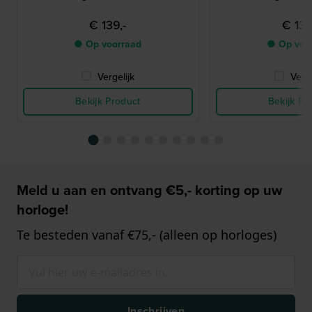
€ 139,-
€ 139
● Op voorraad
● Op voo
Vergelijk
Verge
Bekijk Product
Bekijk Pr
Meld u aan en ontvang €5,- korting op uw
horloge!
Te besteden vanaf €75,- (alleen op horloges)
Inschrijven