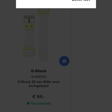
G-Shock
10498655
G-Shock 26 mm Witte resin
horlogeband
€ 66,-
● Op voorraad