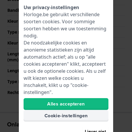
Uw privacy-instellingen
Bandbreedte bij sluiting
22 mm
Horloge.be gebruikt verschillende
soorten
cookies
. Voor sommige
Kleur Band
Wit
soorten hebben we uw toestemming
Type sluiting
Gesp
nodig.
De noodzakelijke cookies en
Kleur sluiting
Zilver
anonieme statistieken zijn altijd
Lengte band op 12 uur
80 mm
automatisch actief; als u op "alle
(mm)
cookies accepteren" klikt, accepteert
u ook de optionele cookies. Als u zelf
Lengte band op 6 uur (mm)
135 mm
wilt kiezen welke cookies u
Type Bevestiging
Schroef
inschakelt, klikt u op "cookie-
instellingen".
Rechte aanzet
Nee
Alles accepteren
Cookie-instellingen
Onlangs bekeken
Liever niet