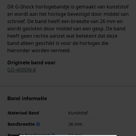
Dit G-Shock horlogebandje is gemaakt van kunststof
en wordt aan het horloge bevestigd door middel van
schroef. De band heeft een breedte van 26 mm en
wordt gesloten door middel van een gesp. De band
heeft geen rechte aanzet wat betekent dat deze
band alleen geschikt is voor de horloges die
hieronder worden vermeld.
Originele band voor
GD-400DN-8
Band informatie
Materiaal Band
Kunststof
Bandbreedte
26 mm
Breedte bandaanzet
22 mm