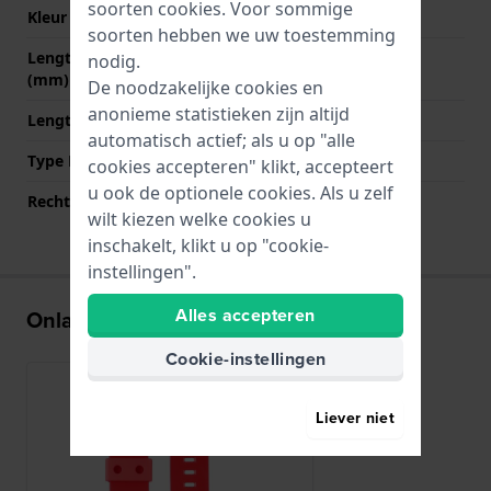
soorten
cookies
. Voor sommige
Kleur sluiting
Zilver
soorten hebben we uw toestemming
Lengte band op 12 uur
80 mm
nodig.
(mm)
De noodzakelijke cookies en
anonieme statistieken zijn altijd
Lengte band op 6 uur (mm)
135 mm
automatisch actief; als u op "alle
Type Bevestiging
Schroef
cookies accepteren" klikt, accepteert
u ook de optionele cookies. Als u zelf
Rechte aanzet
Nee
wilt kiezen welke cookies u
inschakelt, klikt u op "cookie-
instellingen".
Alles accepteren
Onlangs bekeken
Cookie-instellingen
Liever niet