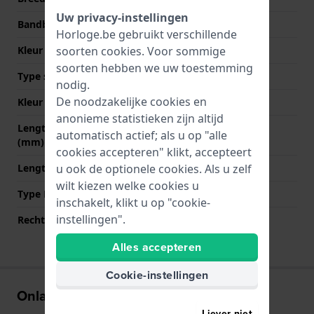
Uw privacy-instellingen
Bandbreedte bij sluiting
22 mm
Horloge.be gebruikt verschillende
soorten
cookies
. Voor sommige
Kleur Band
Blauw
soorten hebben we uw toestemming
Type sluiting
Gesp
nodig.
De noodzakelijke cookies en
Kleur sluiting
Zwart
anonieme statistieken zijn altijd
Lengte band op 12 uur
80 mm
automatisch actief; als u op "alle
(mm)
cookies accepteren" klikt, accepteert
u ook de optionele cookies. Als u zelf
Lengte band op 6 uur (mm)
125 mm
wilt kiezen welke cookies u
Type Bevestiging
Bandpennen
inschakelt, klikt u op "cookie-
instellingen".
Rechte aanzet
Nee
Alles accepteren
Cookie-instellingen
Onlangs bekeken
Liever niet