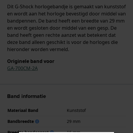
Dit G-Shock horlogebandje is gemaakt van kunststof
en wordt aan het horloge bevestigd door middel van
bandpennen. De band heeft een breedte van 29 mm
en wordt gesloten door middel van een gesp. De
band heeft geen rechte aanzet wat betekent dat
deze band alleen geschikt is voor de horloges die
hieronder worden vermeld.
Originele band voor
GA-700CM-2A
Band informatie
Materiaal Band
Kunststof
Bandbreedte
29 mm
Breedte bandaanzet
16 mm