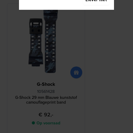
G-Shock
10561428
G-Shock 29 mm Blauwe kunststof
camouflageprint band
€ 92,-
● Op voorraad