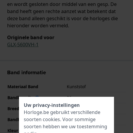
en wordt gesloten door middel van een gesp. De
band heeft geen rechte aanzet wat betekent dat
deze band alleen geschikt is voor de horloges die
hieronder worden vermeld.
Originele band voor
GLX-5600VH-1
Band informatie
Materiaal Band
Kunststof
Bandbreedte
26 mm
Uw privacy-instellingen
Breedte bandaanzet
16 mm
Horloge.be gebruikt verschillende
soorten
cookies
. Voor sommige
Bandbreedte bij sluiting
21 mm
soorten hebben we uw toestemming
Kleur Band
Grijs