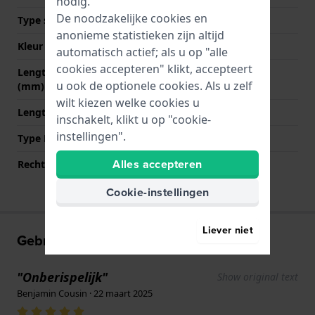
nodig.
De noodzakelijke cookies en
Type sluiting
Gesp
anonieme statistieken zijn altijd
Kleur sluiting
Zilver
automatisch actief; als u op "alle
cookies accepteren" klikt, accepteert
Lengte band op 12 uur
70 mm
u ook de optionele cookies. Als u zelf
(mm)
wilt kiezen welke cookies u
Lengte band op 6 uur (mm)
125 mm
inschakelt, klikt u op "cookie-
instellingen".
Type Bevestiging
Bandpennen
Alles accepteren
Rechte aanzet
Nee
Cookie-instellingen
Liever niet
Gebruikerservaringen
"Onberispelijk"
Show original text
Benjamin Cousin · 22 maart 2025