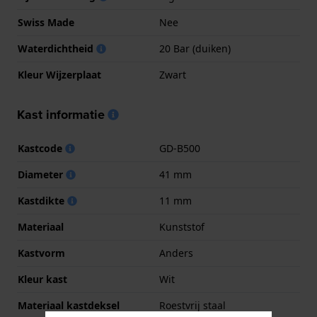
Swiss Made
Nee
Waterdichtheid
20 Bar (duiken)
Kleur Wijzerplaat
Zwart
Kast informatie
Kastcode
GD-B500
Diameter
41 mm
Kastdikte
11 mm
Materiaal
Kunststof
Kastvorm
Anders
Kleur kast
Wit
Materiaal kastdeksel
Roestvrij staal