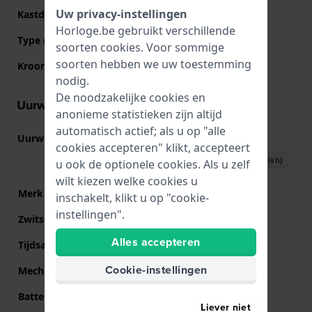
Uw privacy-instellingen
Kastdeksel
Gedicht met schroefjes
Horloge.be gebruikt verschillende
Type glas
Mineraal
soorten
cookies
. Voor sommige
soorten hebben we uw toestemming
Kroon
NVT
nodig.
De noodzakelijke cookies en
Uurwerk informatie
anonieme statistieken zijn altijd
automatisch actief; als u op "alle
Uurwerk nr.
3552
(
Bekijk specificaties
)
cookies accepteren" klikt, accepteert
Download handboek (English)
u ook de optionele cookies. Als u zelf
wilt kiezen welke cookies u
Merk uurwerk
Casio
inschakelt, klikt u op "cookie-
instellingen".
Zwitsers uurwerk
Nee
Alles accepteren
Tijdsaanduiding
digitaal
Cookie-instellingen
Mechanisme
Quartz
Batterij
Renata CR2016 Batterij
Liever niet