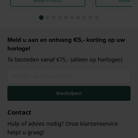
Bekijk Product
Bekijk Pr
Meld u aan en ontvang €5,- korting op uw
horloge!
Te besteden vanaf €75,- (alleen op horloges)
Inschrijven
Contact
Hulp of advies nodig? Onze klantenservice
helpt u graag!