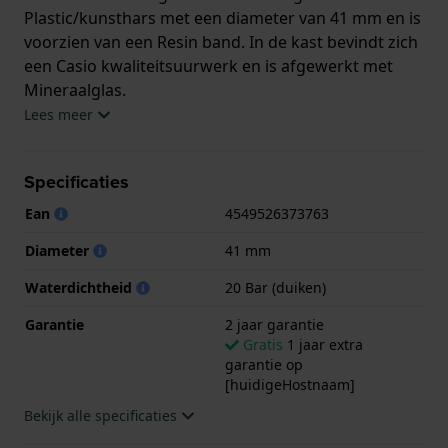
Plastic/kunsthars met een diameter van 41 mm en is
voorzien van een Resin band. In de kast bevindt zich
een Casio kwaliteitsuurwerk en is afgewerkt met
Mineraalglas.
Lees meer
Het horloge is 20ATM. Dit betekent dat het horloge
geschikt is om mee te duiken. Verder wordt het
Specificaties
horloge geleverd met 2 jaar garantie.
Ean
4549526373763
.
Diameter
41 mm
Waterdichtheid
20 Bar (duiken)
Garantie
2 jaar garantie
Gratis
1 jaar extra
garantie op
[huidigeHostnaam]
Bekijk alle specificaties