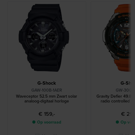
G-Shock
G-Sho
GAW-100B-1AER
GW-3000
Waveceptor 52.5 mm Zwart solar
Gravity Defier 49.8 
analoog-digitaal horloge
radio controlled p
€ 159,-
€ 299
● Op voorraad
● Op voo