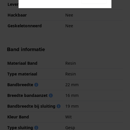
Levensduur batterij
24 Maanden
Hackbaar
Nee
Geskeletonneerd
Nee
Band informatie
Materiaal Band
Resin
Type materiaal
Resin
Bandbreedte
22 mm
Breedte bandaanzet
16 mm
Bandbreedte bij sluiting
19 mm
Kleur Band
Wit
Type sluiting
Gesp