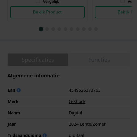
Vergelijk
Verge
Bekijk Product
Bekijk Pr
Specificaties
Functies
Algemene informatie
Ean
4549526373763
Merk
G-Shock
Naam
Digital
Jaar
2024 Lente/Zomer
Tijdsaanduiding
digitaal