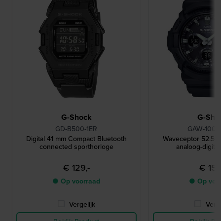
G-Shock
G-Sho
GD-B500-1ER
GAW-100B
Digital 41 mm Compact Bluetooth
Waveceptor 52.5 m
connected sporthorloge
analoog-digita
€ 129,-
€ 159
● Op voorraad
● Op voo
Vergelijk
Verge