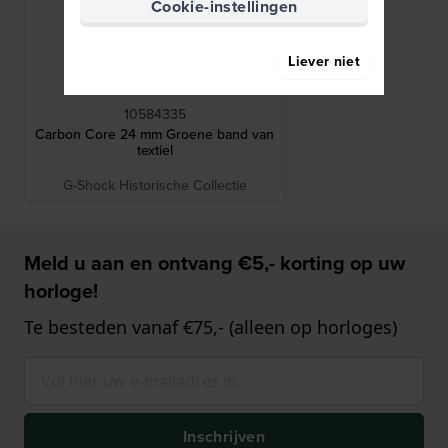
Cookie-instellingen
Liever niet
G-Shock
10584335
Carbon Core 24 mm Groene band van
textiel
G-Shock Historische Collectie
Meld u aan en ontvang €5,- korting op uw
horloge!
Te besteden vanaf €75,- (alleen op horloges)
Inschrijven