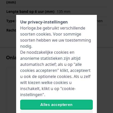
(mm)
Lengte band op 6 uur (mm)
135 mm
Type Bevestiging
Quick release bandpennen
Uw privacy-instellingen
Horloge.be gebruikt verschillende
Rechte aanzet
Ja
soorten
cookies
. Voor sommige
soorten hebben we uw toestemming
nodig.
De noodzakelijke cookies en
Onlangs bekeken
anonieme statistieken zijn altijd
automatisch actief; als u op "alle
cookies accepteren" klikt, accepteert
u ook de optionele cookies. Als u zelf
wilt kiezen welke cookies u
inschakelt, klikt u op "cookie-
instellingen".
Alles accepteren