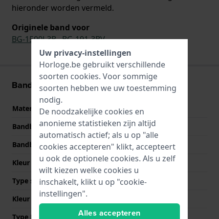
hieronder worden vermeld.
Originele band voor
BG-1500J-3B
,
BG-191-3BV
Uw privacy-instellingen
Horloge.be gebruikt verschillende
soorten
cookies
. Voor sommige
Band informatie
soorten hebben we uw toestemming
nodig.
Materiaal Band
Kunststof
De noodzakelijke cookies en
anonieme statistieken zijn altijd
Bandbreedte
25 mm
automatisch actief; als u op "alle
Bandbreedte bij sluiting
18 mm
cookies accepteren" klikt, accepteert
u ook de optionele cookies. Als u zelf
Kleur Band
Turquoise
wilt kiezen welke cookies u
Type sluiting
Gesp
inschakelt, klikt u op "cookie-
instellingen".
Kleur sluiting
Zilver
Alles accepteren
Type Bevestiging
Bandpennen