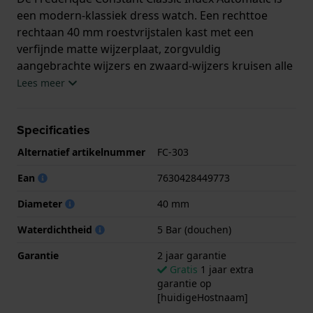
een modern-klassiek dress watch. Een rechttoe
rechtaan 40 mm roestvrijstalen kast met een
verfijnde matte wijzerplaat, zorgvuldig
aangebrachte wijzers en zwaard-wijzers kruisen alle
juiste vakjes aan. Op het eerste gezicht een
Lees meer
eenvoudig horloge, maar de kwaliteit komt tot
uiting in de details en in het automatische Zwitserse
Specificaties
FC-303 uurwerk (gebaseerd op de Sellita SW200-1)
met 26 juwelen en 38 uur gangreserve. Het is een
Alternatief artikelnummer
FC-303
ingetogen maar chique horloge voor dagelijks
Ean
7630428449773
gebruik.
Diameter
40 mm
Waterdichtheid
5 Bar (douchen)
Garantie
2 jaar garantie
Gratis
1 jaar extra
garantie op
[huidigeHostnaam]