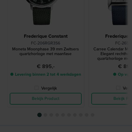
Frederique Constant
Frederique 
FC-206RGR3S6
FC-265S
Moneta Moonphase 39 mm Zwitsers
Carree Calendar M
quartzhorloge met maanfase
Elegant rechthoe
quartzhorloge met 
maanfa
€ 895,-
€ 895
● Levering binnen 2 tot 4 werkdagen
● Op voo
Vergelijk
Verge
Bekijk Product
Bekijk Pr