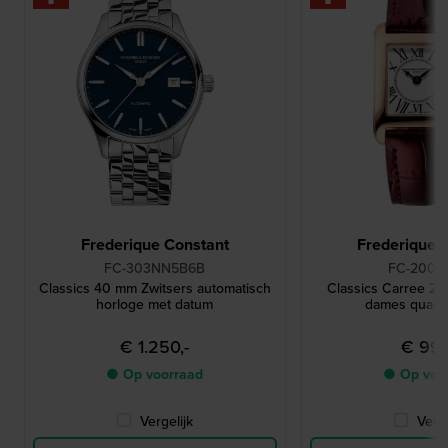
Frederique Constant
Frederique 
FC-303NN5B6B
FC-200
Classics 40 mm Zwitsers automatisch
Classics Carree 2
horloge met datum
dames quart
€ 1.250,-
€ 995
● Op voorraad
● Op voo
Vergelijk
Verge