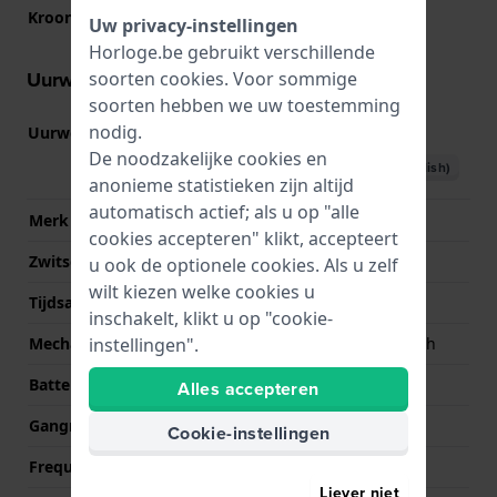
Kroon
Trek kroon
Uw privacy-instellingen
Horloge.be gebruikt verschillende
Uurwerk informatie
soorten
cookies
. Voor sommige
soorten hebben we uw toestemming
nodig.
Uurwerk nr.
SW200
(
Bekijk specificaties
)
De noodzakelijke cookies en
Download handboek (English)
anonieme statistieken zijn altijd
automatisch actief; als u op "alle
Merk uurwerk
Sellita
cookies accepteren" klikt, accepteert
Zwitsers uurwerk
Ja
u ook de optionele cookies. Als u zelf
wilt kiezen welke cookies u
Tijdsaanduiding
Analoog
inschakelt, klikt u op "cookie-
instellingen".
Mechanisme
Mechanisch automatisch
Batterij
No battery needed
Alles accepteren
Gangreserve
38
Cookie-instellingen
Frequentie
28800
Liever niet