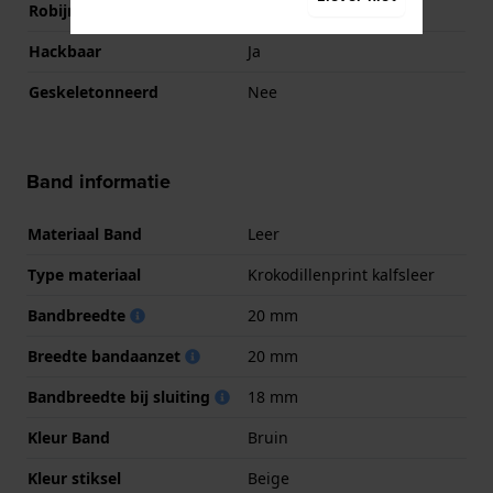
Robijnen
26
Hackbaar
Ja
Geskeletonneerd
Nee
Band informatie
Materiaal Band
Leer
Type materiaal
Krokodillenprint kalfsleer
Bandbreedte
20 mm
Breedte bandaanzet
20 mm
Bandbreedte bij sluiting
18 mm
Kleur Band
Bruin
Kleur stiksel
Beige