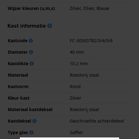
Wijzer kleuren (u,m,s)
Zilver, Zilver, Blauw
Kast informatie
Kastcode
FC-303X5TB2/3/4/5/6
Diameter
40 mm
Kastdikte
10.2 mm
Materiaal
Roestvrij staal
Kastvorm
Rond
Kleur kast
Zilver
Materiaal kastdeksel
Roestvrij staal
Kastdeksel
Geschroefde achterdeksel
Type glas
Saffier