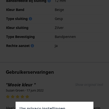
Bandbreedte bij sluiting
12 mm
Kleur Band
Beige
Type sluiting
Gesp
Kleur sluiting
Zilver
Type Bevestiging
Bandpennen
Rechte aanzet
Ja
Gebruikerservaringen
"Mooie kleur "
Show original text
Suzan Groen · 17 juni 2022
Heel goed. Past perfect bij het horloge en makkelijk erin
Uw privacy-instellingen