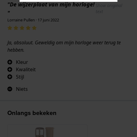
"De wijzerplaat van mijn horloge!
Show original
text
"
Lorraine Pullen · 17 juni 2022
Ja, absoluut. Geweldig om mijn horloge weer terug te
hebben.
Kleur
Kwaliteit
Stijl
Niets
Onlangs bekeken