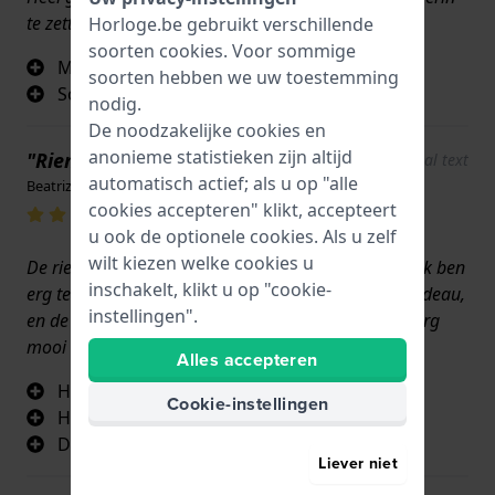
te zetten
Horloge.be gebruikt verschillende
soorten
cookies
. Voor sommige
Mooie kleur
soorten hebben we uw toestemming
Soepel leer
nodig.
De noodzakelijke cookies en
anonieme statistieken zijn altijd
"Riem AES3793"
Show original text
automatisch actief; als u op "alle
Beatriz Aviñó · 17 juni 2022
cookies accepteren" klikt, accepteert
u ook de optionele cookies. Als u zelf
wilt kiezen welke cookies u
De riem kwam in perfecte staat en op tijd aan, dus ik ben
inschakelt, klikt u op "cookie-
erg tevreden met de bestelling. Het was voor een cadeau,
instellingen".
en de verpakking was erg mooi. Het bandje is ook erg
mooi en elegant.
Alles accepteren
Het is zeer comfortabel
Cookie-instellingen
Het is smal en ziet er erg elegant uit
De kleur is ongewoon en verfijnd
Liever niet