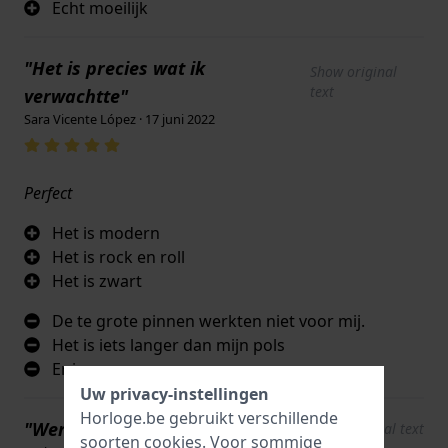
Echt moeilijk
"Het is precies wat ik
Show original
text
verwachtte"
Sara Vicente López · 17 juni 2022
Perfect
Het is modern
Het is rock en roll
Het is zwart
De te grote pinnen werkten niet voor mij.
Het is iets langer dan mijn pols
Er is geen
Uw privacy-instellingen
Horloge.be gebruikt verschillende
"Werkt zeer goed 5 sterren"
Show original text
soorten
cookies
. Voor sommige