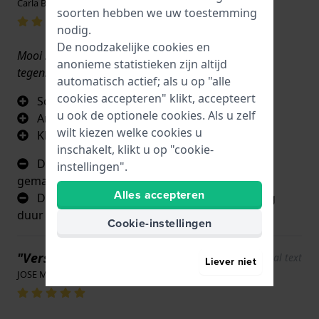
Carla Baptista · 17 juni 2022
soorten hebben we uw toestemming
nodig.
De noodzakelijke cookies en
Mooi scherm. Het blauw ziet er geweldig uit, in
anonieme statistieken zijn altijd
tegenstelling tot vele andere.
automatisch actief; als u op "alle
cookies accepteren" klikt, accepteert
Scherm
u ook de optionele cookies. Als u zelf
Armband
wilt kiezen welke cookies u
Kleur
inschakelt, klikt u op "cookie-
De armband gaat maar kort mee. Hij snijdt
instellingen".
gemakkelijk
Alles accepteren
De prijs van de vervangende armband is erg
duur
Cookie-instellingen
"Verschillende en tijdloze stijl"
Show original text
Liever niet
JOSE MARIO COSTA · 17 juni 2022