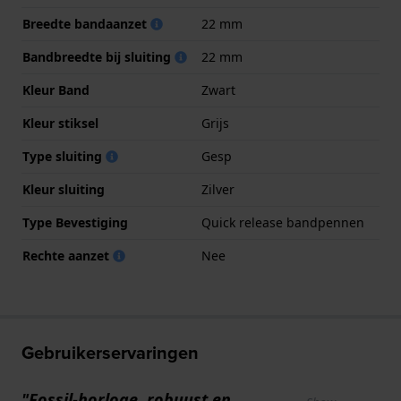
Breedte bandaanzet
22 mm
Bandbreedte bij sluiting
22 mm
Kleur Band
Zwart
Kleur stiksel
Grijs
Type sluiting
Gesp
Kleur sluiting
Zilver
Type Bevestiging
Quick release bandpennen
Rechte aanzet
Nee
Gebruikerservaringen
"Fossil-horloge, robuust en