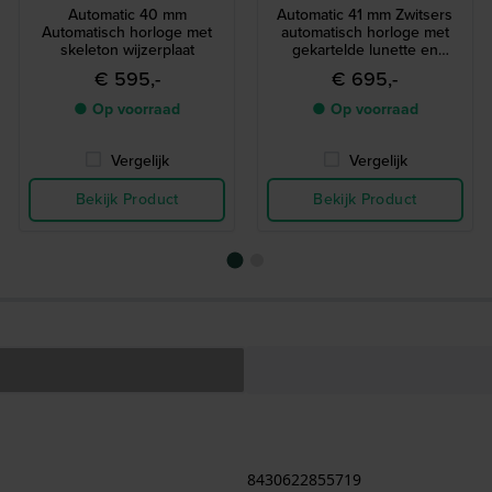
Automatic 40 mm
Automatic 41 mm Zwitsers
Automatisch horloge met
automatisch horloge met
skeleton wijzerplaat
gekartelde lunette en
datum-vergrootglas
€ 595,-
€ 695,-
● Op voorraad
● Op voorraad
Vergelijk
Vergelijk
Bekijk Product
Bekijk Product
8430622855719