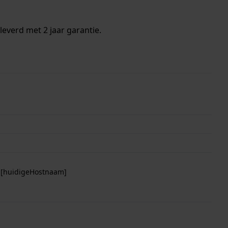
everd met 2 jaar garantie.
p [huidigeHostnaam]