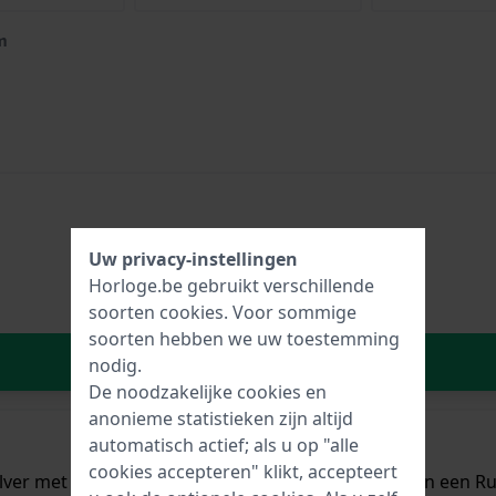
m
Uw privacy-instellingen
Horloge.be gebruikt verschillende
soorten
cookies
. Voor sommige
soorten hebben we uw toestemming
In Winkelwagen
nodig.
De noodzakelijke cookies en
anonieme statistieken zijn altijd
automatisch actief; als u op "alle
cookies accepteren" klikt, accepteert
zilver met een diameter van 42 mm en is voorzien van een R