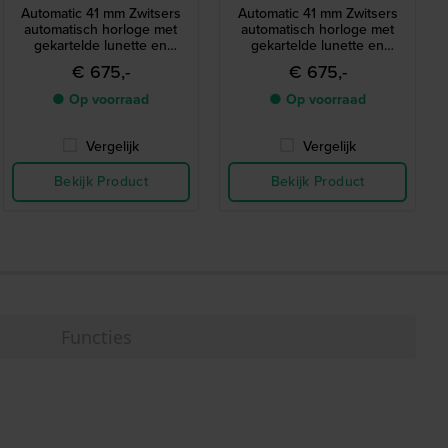
Automatic 41 mm Zwitsers
Automatic 41 mm Zwitsers
automatisch horloge met
automatisch horloge met
gekartelde lunette en
gekartelde lunette en
datum-vergrootglas
datum-vergrootglas
€ 675,-
€ 675,-
● Op voorraad
● Op voorraad
Vergelijk
Vergelijk
Bekijk Product
Bekijk Product
Functies