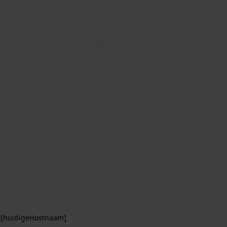
p [huidigeHostnaam]