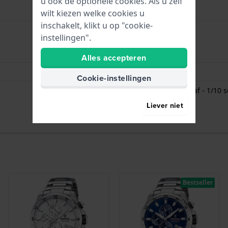
u ook de optionele cookies. Als u zelf
wilt kiezen welke cookies u
inschakelt, klikt u op "cookie-
instellingen".
Uren - Analoge wijzer
Alles accepteren
Datum - Venster
Cookie-instellingen
Stopwatch / Chronograaf - 1/10 
Liever niet
Bestseller