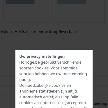
estina . Het is niet meer te koop/leverbaar.
Uw privacy-instellingen
Horloge.be gebruikt verschillende
soorten
cookies
. Voor sommige
8430622856228
soorten hebben we uw toestemming
nodig.
45 mm
De noodzakelijke cookies en
10 Bar (zwemmen)
anonieme statistieken zijn altijd
automatisch actief; als u op "alle
2 jaar garantie
cookies accepteren" klikt, accepteert
Gratis
1 jaar extra garantie o