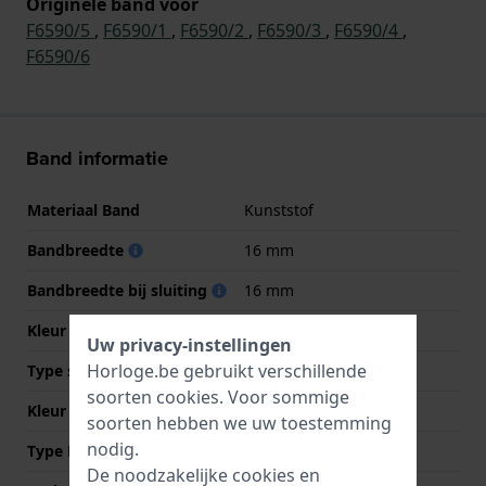
Originele band voor
F6590/5
,
F6590/1
,
F6590/2
,
F6590/3
,
F6590/4
,
F6590/6
Band informatie
Materiaal Band
Kunststof
Bandbreedte
16 mm
Bandbreedte bij sluiting
16 mm
Kleur Band
Zwart
Uw privacy-instellingen
Horloge.be gebruikt verschillende
Type sluiting
Gesp vouwsluiting
soorten
cookies
. Voor sommige
Kleur sluiting
Zilver
soorten hebben we uw toestemming
nodig.
Type Bevestiging
Bandpennen
De noodzakelijke cookies en