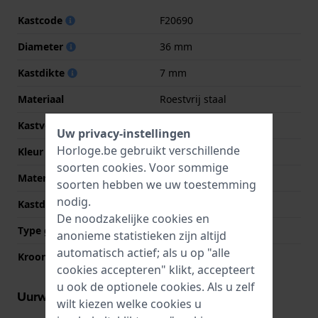
Kastcode
F20690
Diameter
36 mm
Kastdikte
7 mm
Materiaal
Roestvrij staal
Kastvorm
Rond
Uw privacy-instellingen
Horloge.be gebruikt verschillende
Kleur kast
Zilver
soorten
cookies
. Voor sommige
Materiaal kastdeksel
Roestvrij staal
soorten hebben we uw toestemming
nodig.
Kastdeksel
Klikkast
De noodzakelijke cookies en
Type glas
Mineraal
anonieme statistieken zijn altijd
automatisch actief; als u op "alle
Kroon
Trek kroon
cookies accepteren" klikt, accepteert
u ook de optionele cookies. Als u zelf
Uurwerk informatie
wilt kiezen welke cookies u