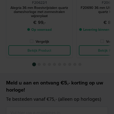
F20622/1
F20690
Alegria 36 mm Roestvrijstalen quartz
F20690 36 mm Ultrap
dameshorloge met zonnestralen
quartz ho
wijzerplaat
€ 99,-
€ 89,
● Op voorraad
● Levering binnen 5
Vergelijk
Verge
Bekijk Product
Bekijk Pr
Meld u aan en ontvang €5,- korting op uw
horloge!
Te besteden vanaf €75,- (alleen op horloges)