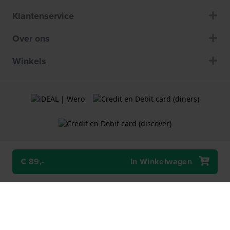
Klantenservice
Over ons
Winkels
€ 89,-
In Winkelwagen