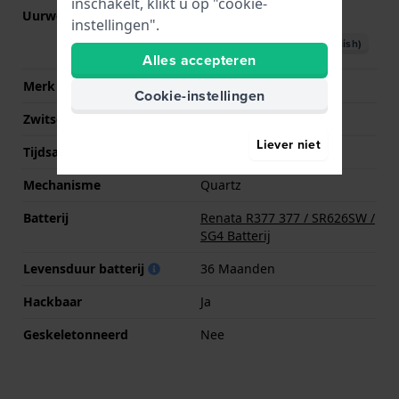
inschakelt, klikt u op "cookie-
Uurwerk nr.
2035
(
Bekijk specificaties
)
instellingen".
Download handboek (English)
Alles accepteren
Merk uurwerk
Miyota
Cookie-instellingen
Zwitsers uurwerk
Nee
Liever niet
Tijdsaanduiding
Analoog
Mechanisme
Quartz
Batterij
Renata R377 377 / SR626SW /
SG4 Batterij
Levensduur batterij
36 Maanden
Hackbaar
Ja
Geskeletonneerd
Nee