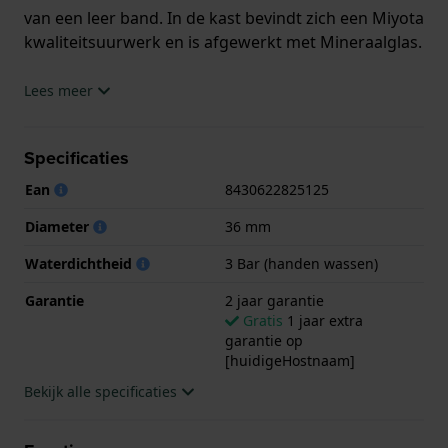
van een leer band. In de kast bevindt zich een Miyota
kwaliteitsuurwerk en is afgewerkt met Mineraalglas.
Het horloge is 3ATM. Dit betekent dat het horloge
Lees meer
spatwaterdicht is.. Verder wordt het horloge
geleverd met 2 jaar garantie.
Specificaties
.
Ean
8430622825125
Diameter
36 mm
Waterdichtheid
3 Bar (handen wassen)
Garantie
2 jaar garantie
Gratis
1 jaar extra
garantie op
[huidigeHostnaam]
Bekijk alle specificaties