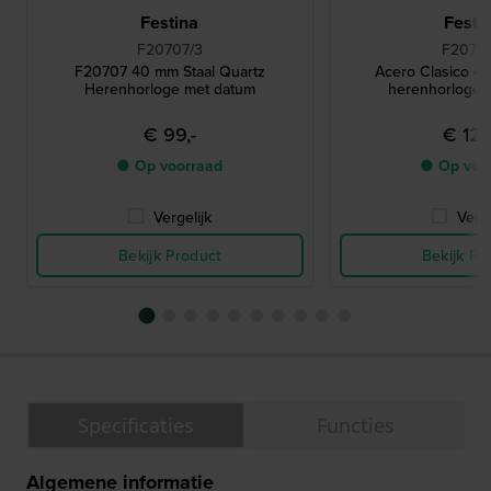
Festina
Festi
F20707/3
F20738
F20707 40 mm Staal Quartz
Acero Clasico 4
Herenhorloge met datum
herenhorloge 
€ 99,-
€ 129
● Op voorraad
● Op voo
Vergelijk
Verge
Bekijk Product
Bekijk Pr
Specificaties
Functies
Algemene informatie