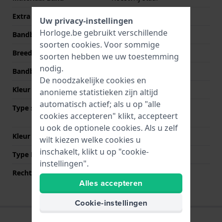
Extra info
Stainless Steel Bracelet
Uw privacy-instellingen
Horloge.be gebruikt verschillende
Bandbreedte
16 mm
soorten
cookies
. Voor sommige
Breedte bandaanzet
10 mm
soorten hebben we uw toestemming
nodig.
Bandbreedte bij sluiting
15 mm
De noodzakelijke cookies en
Kleur Band
Zilver
anonieme statistieken zijn altijd
automatisch actief; als u op "alle
Type sluiting
Vouwsluiting met
cookies accepteren" klikt, accepteert
drukknoppen
u ook de optionele cookies. Als u zelf
Kleur sluiting
Zilver
wilt kiezen welke cookies u
inschakelt, klikt u op "cookie-
Type Bevestiging
Bandpennen
instellingen".
Rechte aanzet
Nee
Alles accepteren
Cookie-instellingen