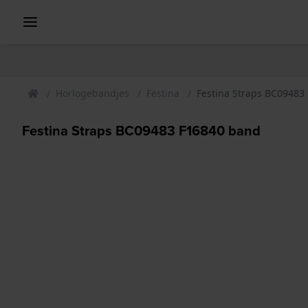
Horlogebandjes
Festina
Festina Straps BC09483
Festina Straps BC09483 F16840 band