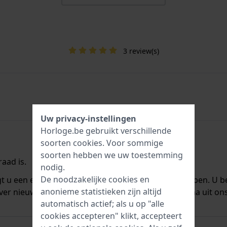
3 review(s)
Uw privacy-instellingen
Horloge.be gebruikt verschillende
soorten
cookies
. Voor sommige
soorten hebben we uw toestemming
aad is.
nodig.
De noodzakelijke cookies en
ngt u een e-mail zodra we het weer op voorraad hebben. U b
anonieme statistieken zijn altijd
ver nieuwe voorraad. Het wordt onmiddellijk daarna uit on
automatisch actief; als u op "alle
cookies accepteren" klikt, accepteert