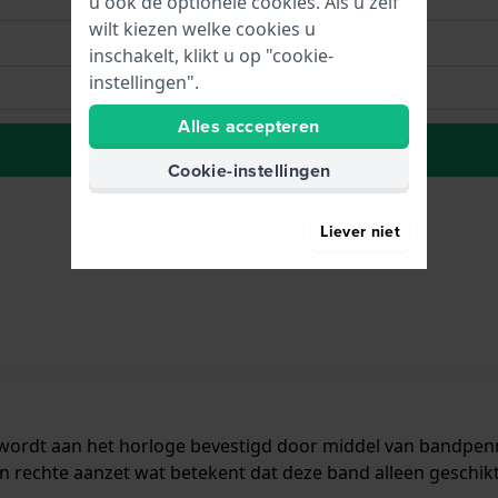
u ook de optionele cookies. Als u zelf
wilt kiezen welke cookies u
inschakelt, klikt u op "cookie-
instellingen".
Alles accepteren
Naar wenslijst
Cookie-instellingen
Liever niet
n wordt aan het horloge bevestigd door middel van bandpe
n rechte aanzet wat betekent dat deze band alleen geschikt