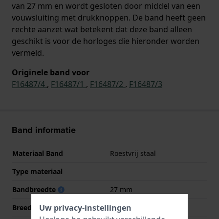
van 27 mm en wordt gesloten door middel van een
vouwsluiting met drukknoppen. De band heeft geen
rechte aanzet wat betekent dat deze band alleen
geschikt is voor de horloges die hieronder worden
vermeld.
Originele band voor
F16487/4
,
F16487/1
,
F16487/2
,
F16487/3
Band informatie
Materiaal Band
Roestvrij staal
Type materiaal
Bandbreedte
27 mm
Uw privacy-instellingen
Breedte bandaanzet
18 mm