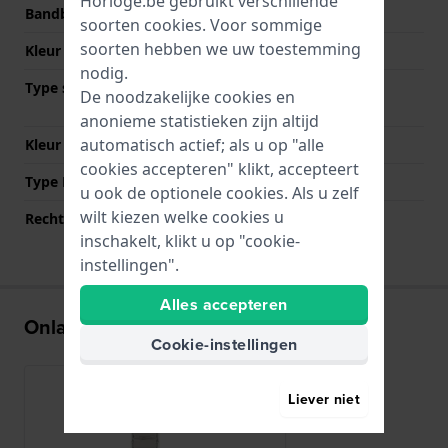
Horloge.be gebruikt verschillende
Bandbreedte bij sluiting
24 mm
soorten
cookies
. Voor sommige
soorten hebben we uw toestemming
Kleur Band
Zilver
nodig.
Type sluiting
Vouwsluiting met
De noodzakelijke cookies en
drukknoppen
anonieme statistieken zijn altijd
automatisch actief; als u op "alle
Kleur sluiting
Zilver
cookies accepteren" klikt, accepteert
Type Bevestiging
Bandpennen
u ook de optionele cookies. Als u zelf
wilt kiezen welke cookies u
Rechte aanzet
Nee
inschakelt, klikt u op "cookie-
instellingen".
Alles accepteren
Onlangs bekeken
Cookie-instellingen
Liever niet