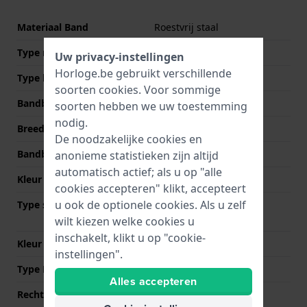
Materiaal Band
Roestvrij staal
Type materiaal
Uw privacy-instellingen
Horloge.be gebruikt verschillende
Type band
Schakelband
soorten
cookies
. Voor sommige
Bandbreedte
18 mm
soorten hebben we uw toestemming
nodig.
Breedte bandaanzet
9 mm
De noodzakelijke cookies en
Bandbreedte bij sluiting
14 mm
anonieme statistieken zijn altijd
automatisch actief; als u op "alle
Kleur Band
Zilver
cookies accepteren" klikt, accepteert
u ook de optionele cookies. Als u zelf
Type sluiting
Vouwsluiting met
drukknoppen
wilt kiezen welke cookies u
inschakelt, klikt u op "cookie-
Kleur sluiting
Zilver
instellingen".
Type Bevestiging
Stalen pennen
Alles accepteren
Rechte aanzet
Nee