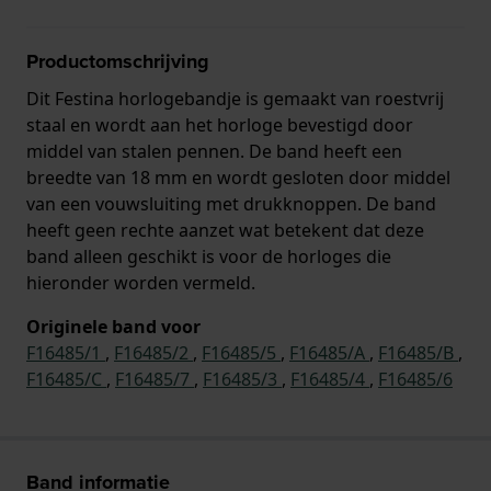
Productomschrijving
Dit Festina horlogebandje is gemaakt van roestvrij
staal en wordt aan het horloge bevestigd door
middel van stalen pennen. De band heeft een
breedte van 18 mm en wordt gesloten door middel
van een vouwsluiting met drukknoppen. De band
heeft geen rechte aanzet wat betekent dat deze
band alleen geschikt is voor de horloges die
hieronder worden vermeld.
Originele band voor
F16485/1
,
F16485/2
,
F16485/5
,
F16485/A
,
F16485/B
,
F16485/C
,
F16485/7
,
F16485/3
,
F16485/4
,
F16485/6
Band informatie