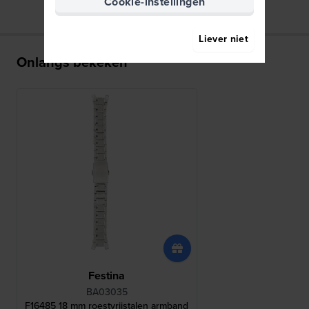
Cookie-instellingen
Liever niet
Onlangs bekeken
Festina
BA03035
F16485 18 mm roestvrijstalen armband