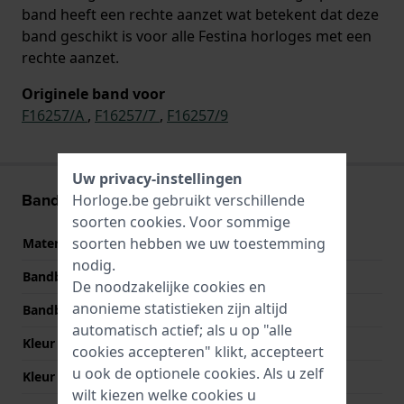
band heeft een rechte aanzet wat betekent dat deze
band geschikt is voor alle Festina horloges met een
rechte aanzet.
Originele band voor
F16257/A
,
F16257/7
,
F16257/9
Uw privacy-instellingen
Band informatie
Horloge.be gebruikt verschillende
soorten
cookies
. Voor sommige
soorten hebben we uw toestemming
Materiaal Band
Leer
nodig.
Bandbreedte
17 mm
De noodzakelijke cookies en
anonieme statistieken zijn altijd
Bandbreedte bij sluiting
16 mm
automatisch actief; als u op "alle
Kleur Band
Zwart
cookies accepteren" klikt, accepteert
u ook de optionele cookies. Als u zelf
Kleur stiksel
Wit
wilt kiezen welke cookies u