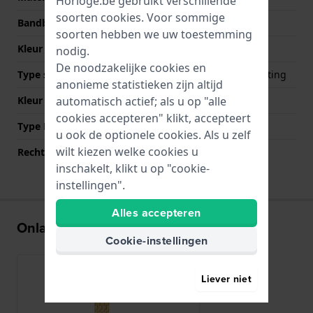
Horloge.be gebruikt verschillende
soorten
cookies
. Voor sommige
Bandbreedte
18 mm
soorten hebben we uw toestemming
Kleur Band
Goud
nodig.
De noodzakelijke cookies en
Type sluiting
Onzichtbare vlindersluiting
anonieme statistieken zijn altijd
automatisch actief; als u op "alle
Kleur sluiting
Goud
cookies accepteren" klikt, accepteert
Type Bevestiging
Bandpennen
u ook de optionele cookies. Als u zelf
wilt kiezen welke cookies u
Rechte aanzet
Nee
inschakelt, klikt u op "cookie-
instellingen".
Alles accepteren
Onlangs bekeken
Cookie-instellingen
Liever niet