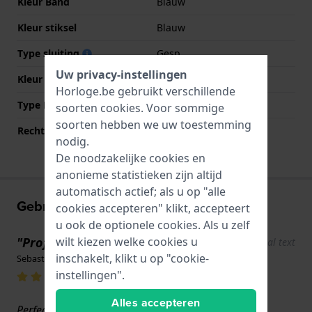
Kleur Band
Blauw
Kleur stiksel
Blauw
Type sluiting
Gesp
Uw privacy-instellingen
Kleur sluiting
Zilver
Horloge.be gebruikt verschillende
Type Bevestiging
Bandpennen
soorten
cookies
. Voor sommige
soorten hebben we uw toestemming
Rechte aanzet
Ja
nodig.
De noodzakelijke cookies en
anonieme statistieken zijn altijd
automatisch actief; als u op "alle
Gebruikerservaringen
cookies accepteren" klikt, accepteert
u ook de optionele cookies. Als u zelf
"Professioneel"
wilt kiezen welke cookies u
Show original text
inschakelt, klikt u op "cookie-
Sebastien · 17 juni 2022
instellingen".
Alles accepteren
Perfect product, snelle levering. Ik raad aan