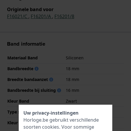
Originele band voor
F16021/C
,
F16201/A
,
F16201/8
Band informatie
Materiaal Band
Siliconen
Bandbreedte
18 mm
Breedte bandaanzet
18 mm
Bandbreedte bij sluiting
16 mm
Kleur Band
Zwart
Type sluiting
Geen
Uw privacy-instellingen
Horloge.be gebruikt verschillende
Kleur sluiting
NVT
soorten
cookies
. Voor sommige