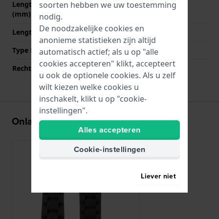
soorten hebben we uw toestemming
Lengte band op 12 uur
85 mm
(mm)
nodig.
De noodzakelijke cookies en
Lengte band op 6 uur (mm)
85 mm
anonieme statistieken zijn altijd
Type Bevestiging
Bandpennen
automatisch actief; als u op "alle
cookies accepteren" klikt, accepteert
Rechte aanzet
Ja
u ook de optionele cookies. Als u zelf
wilt kiezen welke cookies u
inschakelt, klikt u op "cookie-
instellingen".
Onlangs bekeken
Alles accepteren
Cookie-instellingen
Liever niet