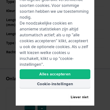
Type sluiting
Gesp
soorten
cookies
. Voor sommige
Kleur sluiting
Zilver
soorten hebben we uw toestemming
nodig.
Lengte band op 12 uur
85 mm
De noodzakelijke cookies en
(mm)
anonieme statistieken zijn altijd
Lengte band op 6 uur (mm)
125 mm
automatisch actief; als u op "alle
cookies accepteren" klikt, accepteert
Type Bevestiging
Bandpennen
u ook de optionele cookies. Als u zelf
Rechte aanzet
Ja
wilt kiezen welke cookies u
inschakelt, klikt u op "cookie-
instellingen".
Alles accepteren
Onlangs bekeken
Cookie-instellingen
Liever niet