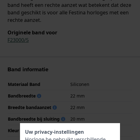
band heeft een rechte aanzet wat betekent dat deze
band geschikt is voor alle Festina horloges met een
rechte aanzet.
Originele band voor
F23000/5
Band informatie
Materiaal Band
Siliconen
Bandbreedte
22 mm
Breedte bandaanzet
22 mm
Bandbreedte bij sluiting
20 mm
Kleur Band
Turquoise
Uw privacy-instellingen
Horloge.be gebruikt verschillende