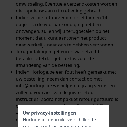
omwisseling. Eventuele verzendkosten worden
niet opnieuw aan u in rekening gebracht.
Indien wij de retourzending niet binnen 14
dagen na de vooraankondiging hebben
ontvangen, zullen wij u terugbetalen op het
moment dat u kunt aantonen het product
daadwerkelijk naar ons te hebben verzonden.
Terugbetalingen gebeuren via hetzelfde
betaalmiddel dat gebruikt is voor de
afhandeling van de bestelling.
Indien Horloge.be een fout heeft gemaakt met
uw bestelling, neem dan contact op met
info@horloge.
be we helpen u graag verder en
zullen u voorzien van de juiste retour
instructies. Zodra het pakket retour gestuurd is
onder onze voorwaarden zullen we initiële
verzendkosten en eventuele
Uw privacy-instellingen
retourverzendkosten vergoeden.
Horloge.be gebruikt verschillende
soorten
cookies
. Voor sommige