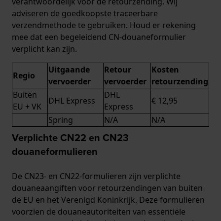
verantwoordelijk voor de retourzending. Wij
adviseren de goedkoopste traceerbare
verzendmethode te gebruiken. Houd er rekening
mee dat een begeleidend CN-douaneformulier
verplicht kan zijn.
Uitgaande
Retour
Kosten
Regio
vervoerder
vervoerder
retourzending
Buiten
DHL
DHL Express
€ 12,95
EU + VK
Express
Spring
N/A
N/A
Verplichte CN22 en CN23
douaneformulieren
De CN23- en CN22-formulieren zijn verplichte
douaneaangiften voor retourzendingen van buiten
de EU en het Verenigd Koninkrijk. Deze formulieren
voorzien de douaneautoriteiten van essentiële