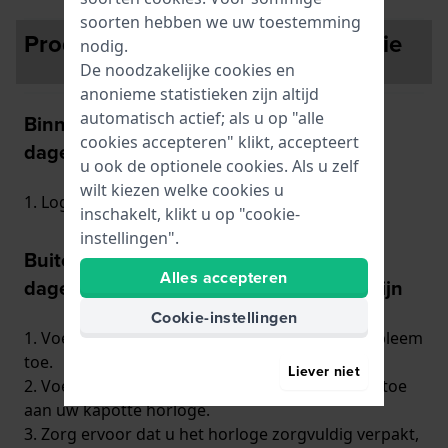
soorten hebben we uw toestemming
Product terugsturen voor reparatie
nodig.
De noodzakelijke cookies en
anonieme statistieken zijn altijd
automatisch actief; als u op "alle
Binnen de herroepingstermijn van 30
cookies accepteren" klikt, accepteert
dagen
u ook de optionele cookies. Als u zelf
wilt kiezen welke cookies u
1. Log in op de pagina
hier
.
inschakelt, klikt u op "cookie-
instellingen".
Buiten de herroepingstermijn van 30
Alles accepteren
dagen, binnen de fabrieksgarantietermijn
Cookie-instellingen
1. Voeg een duidelijke beschrijving van het probleem
toe.
Liever niet
2. Voeg de geldige, gestempelde garantiekaart toe
aan uw kapotte horloge.
3. Zorg ervoor dat u het horloge zorgvuldig verpakt,