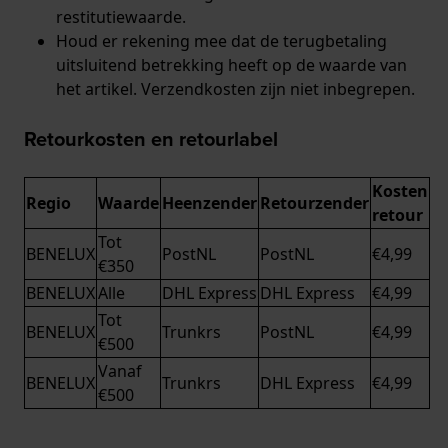
restitutiewaarde.
Houd er rekening mee dat de terugbetaling
uitsluitend betrekking heeft op de waarde van
het artikel. Verzendkosten zijn niet inbegrepen.
Retourkosten en retourlabel
Kosten
Regio
Waarde
Heenzender
Retourzender
retour
Tot
BENELUX
PostNL
PostNL
€4,99
€350
BENELUX
Alle
DHL Express
DHL Express
€4,99
Tot
BENELUX
Trunkrs
PostNL
€4,99
€500
Vanaf
BENELUX
Trunkrs
DHL Express
€4,99
€500