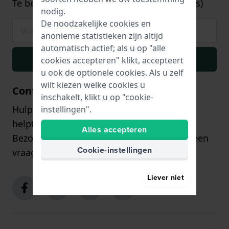
Te besteden vanaf €75,- (alleen op horloges)
nodig.
De noodzakelijke cookies en
anonieme statistieken zijn altijd
automatisch actief; als u op "alle
Inschrijven
cookies accepteren" klikt, accepteert
u ook de optionele cookies. Als u zelf
wilt kiezen welke cookies u
Contact
inschakelt, klikt u op "cookie-
Hulp of advies nodig? Onze klantenservice
instellingen".
helpt u graag!
Alles accepteren
Bezoek onze
contactpagina
of stuur ons een
Cookie-instellingen
vraag via het
contactformulier
.
Liever niet