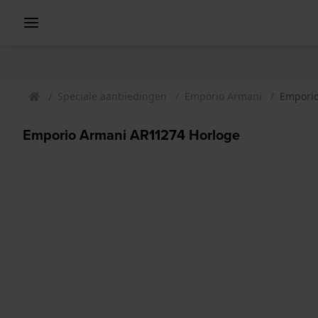
Speciale aanbiedingen
Emporio Armani
Emporio
Emporio Armani AR11274 Horloge