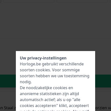
Uw privacy-instellingen
Horloge.be gebruikt verschillende
soorten
cookies
. Voor sommige
soorten hebben we uw toestemming
In Winkelwagen
nodig.
De noodzakelijke cookies en
anonieme statistieken zijn altijd
automatisch actief; als u op "alle
cookies accepteren" klikt, accepteert
 Staal zilver met een diameter van 43 mm en is voorzien va