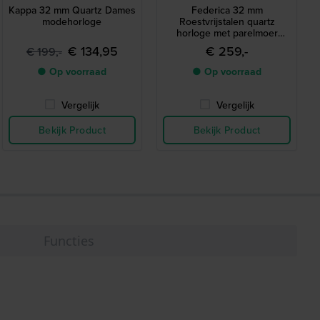
Kappa 32 mm Quartz Dames
Federica 32 mm
modehorloge
Roestvrijstalen quartz
horloge met parelmoer
wijzerplaat, geribbelde
€ 134,95
€ 259,-
€ 199,-
lunette en datum
● Op voorraad
● Op voorraad
Vergelijk
Vergelijk
Bekijk Product
Bekijk Product
Functies