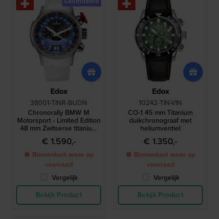
Gelimiteerd
Edox
Edox
38001-TINR-BUDN
10242-TIN-VIN
Chronorally BMW M
CO-1 45 mm Titanium
Motorsport - Limited Edition
duikchronograaf met
48 mm Zwitserse titanium
heliumventiel
chronograaf met grote
€ 1.590,-
€ 1.350,-
datum en extra band
● Binnenkort weer op
● Binnenkort weer op
voorraad
voorraad
Vergelijk
Vergelijk
Bekijk Product
Bekijk Product