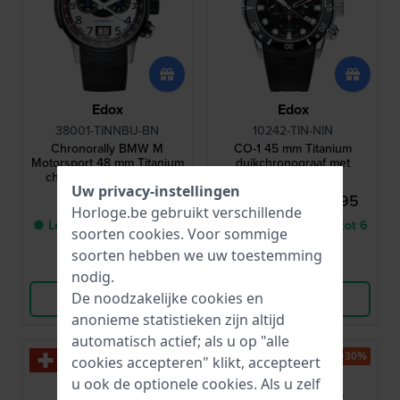
Edox
Edox
38001-TINNBU-BN
10242-TIN-NIN
Chronorally BMW M
CO-1 45 mm Titanium
Motorsport 48 mm Titanium
duikchronograaf met
chronograaf met grote
heliumventiel
Uw privacy-instellingen
datum en extra witte band
€ 1.590,-
€ 899,95
€ 1.290,-
Horloge.be gebruikt verschillende
● Levering binnen 3 tot 6
● Levering binnen 3 tot 6
soorten
cookies
. Voor sommige
werkdagen
werkdagen
soorten hebben we uw toestemming
Vergelijk
Vergelijk
nodig.
De noodzakelijke cookies en
Bekijk Product
Bekijk Product
anonieme statistieken zijn altijd
automatisch actief; als u op "alle
-30%
-30%
cookies accepteren" klikt, accepteert
u ook de optionele cookies. Als u zelf