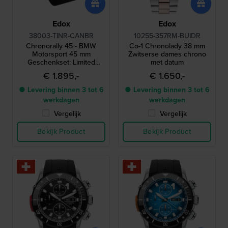
Edox
Edox
38003-TINR-CANBR
10255-357RM-BUIDR
Chronorally 45 - BMW
Co-1 Chronolady 38 mm
Motorsport 45 mm
Zwitserse dames chrono
Geschenkset: Limited
met datum
edition titanium chronograaf
€ 1.895,-
€ 1.650,-
met 4 extra banden
● Levering binnen 3 tot 6
● Levering binnen 3 tot 6
werkdagen
werkdagen
Vergelijk
Vergelijk
Bekijk Product
Bekijk Product