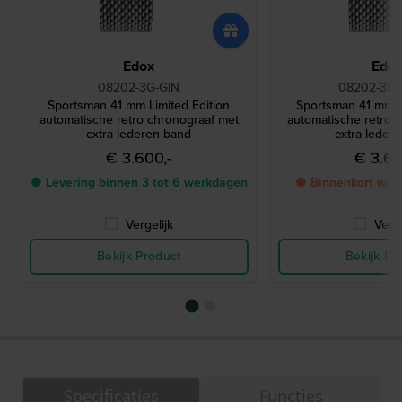
Edox
Edo
08202-3G-GIN
08202-3BU
Sportsman 41 mm Limited Edition
Sportsman 41 mm Li
automatische retro chronograaf met
automatische retro 
extra lederen band
extra leder
€ 3.600,-
€ 3.60
● Levering binnen 3 tot 6 werkdagen
● Binnenkort wee
Vergelijk
Verge
Bekijk Product
Bekijk Pr
Specificaties
Functies