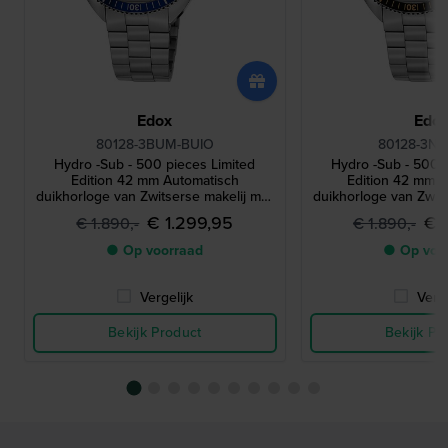
Edox
Edo
80128-3BUM-BUIO
80128-3NB
Hydro -Sub - 500 pieces Limited
Hydro -Sub - 500 p
Edition 42 mm Automatisch
Edition 42 mm 
duikhorloge van Zwitserse makelij met
duikhorloge van Zwits
COSC-certificaat
COSC-certi
€ 1.299,95
€ 
€ 1.890,-
€ 1.890,-
● Op voorraad
● Op voo
Vergelijk
Verge
Bekijk Product
Bekijk Pr