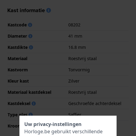
Kast informatie
Kastcode
08202
Diameter
41 mm
Kastdikte
16.8 mm
Materiaal
Roestvrij staal
Kastvorm
Tonvormig
Kleur kast
Zilver
Materiaal kastdeksel
Roestvrij staal
Kastdeksel
Geschroefde achterdeksel
Type glas
Saffier
Uw privacy-instellingen
Kroon
Geschroefde kroon
Horloge.be gebruikt verschillende