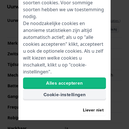
soorten
cookies
. Voor sommige
Uurwerk informatie
soorten hebben we uw toestemming
nodig.
Uurwerk nr.
SW510 BH b
(
Bekijk specificaties
)
De noodzakelijke cookies en
Download handboek (English)
anonieme statistieken zijn altijd
automatisch actief; als u op "alle
Merk uurwerk
Sellita
cookies accepteren" klikt, accepteert
u ook de optionele cookies. Als u zelf
Zwitsers uurwerk
Ja
wilt kiezen welke cookies u
inschakelt, klikt u op "cookie-
Tijdsaanduiding
Analoog
instellingen".
Mechanisme
Mechanisch automatisch
Alles accepteren
Batterij
No battery needed
Cookie-instellingen
Gangreserve
62
Frequentie
28800
Liever niet
Robijnen
27
Hackbaar
Ja