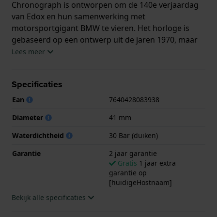
Chronograph is ontworpen om de 140e verjaardag
van Edox en hun samenwerking met
motorsportgigant BMW te vieren. Het horloge is
gebaseerd op een ontwerp uit de jaren 1970, maar
onder de coole retro-esthetiek vinden we een
Lees meer
modern Zwitsers Sellita SW 510 BH b kaliber en 30
bar waterdichtheid. De kussenvormige kast heeft
Specificaties
zowel geborstelde als gepolijste details die de
kenmerkende vorm accentueren. Hetzelfde geldt
Ean
7640428083938
voor de wijzerplaat in dashboardstijl, met twee
Diameter
41 mm
subwijzers. Eén daarvan toont de kleuren van BMW
M Motorsport. De 140e verjaardag wordt
Waterdichtheid
30 Bar (duiken)
gemarkeerd door het jubileumlogo dat subtiel in de
Garantie
2 jaar garantie
rotor is gegraveerd en zichtbaar is door de
Gratis
1 jaar extra
transparante achterzijde van de kast. Dit stijlvolle
garantie op
horloge is gelimiteerd tot slechts 600 stuks
[huidigeHostnaam]
wereldwijd en wordt geleverd in een speciale doos,
Bekijk alle specificaties
met een hoge kwaliteit Rally-stijl lederen band.