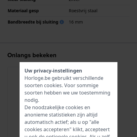
Materiaal gesp
Roestvrij staal
Bandbreedte bij sluiting
16 mm
Onlangs bekeken
Uw privacy-instellingen
Horloge.be gebruikt verschillende
soorten
cookies
. Voor sommige
soorten hebben we uw toestemming
nodig.
De noodzakelijke cookies en
anonieme statistieken zijn altijd
automatisch actief; als u op "alle
cookies accepteren" klikt, accepteert
u ook de optionele cookies. Als u zelf