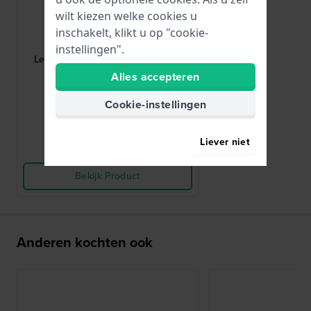
wilt kiezen welke cookies u
Edox
inschakelt, klikt u op "cookie-
ED-BA-CL-60001 3 AIN
instellingen".
Les Vauberts Roestvrijstalen gesp
16mm
Alles accepteren
€ 20,-
Cookie-instellingen
● Op voorraad
Liever niet
Vergelijk
Bekijk Product
Anderen kochten ook