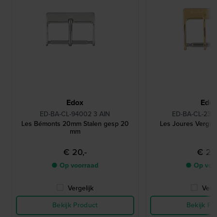
Edox
Edo
ED-BA-CL-94002 3 AIN
ED-BA-CL-230
Les Bémonts 20mm Stalen gesp 20
Les Joures Vergu
mm
€ 20,-
€ 20,
● Op voorraad
● Op voo
Vergelijk
Verge
Bekijk Product
Bekijk Pr