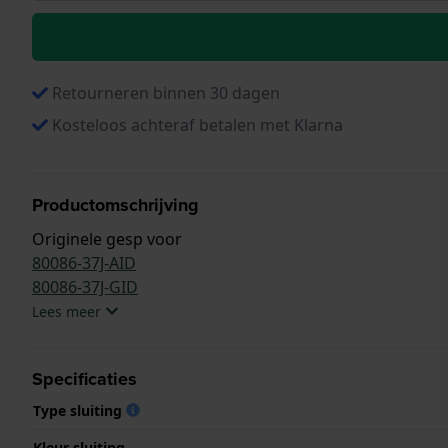
Retourneren binnen 30 dagen
Kosteloos achteraf betalen met Klarna
Productomschrijving
Originele gesp voor
80086-37J-AID
80086-37J-GID
Lees meer
Specificaties
Type sluiting
Kleur sluiting