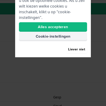
u ook de optionele cookies. Als u zelf
wilt kiezen welke cookies u
Naar wenslijst
inschakelt, klikt u op "cookie-
instellingen".
Alles accepteren
Cookie-instellingen
Liever niet
Gesp
Goud