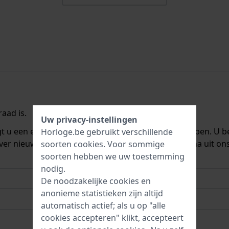
aad is.
Uw privacy-instellingen
ngt u een e-mail zodra we het weer op voorraad hebben. U b
Horloge.be gebruikt verschillende
ver nieuwe voorraad. Het wordt onmiddellijk daarna uit on
soorten
cookies
. Voor sommige
soorten hebben we uw toestemming
nodig.
De noodzakelijke cookies en
anonieme statistieken zijn altijd
automatisch actief; als u op "alle
cookies accepteren" klikt, accepteert