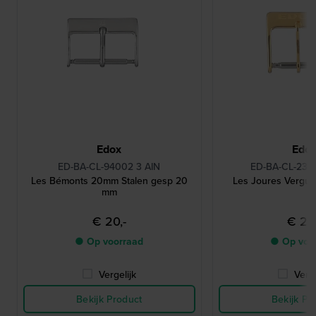
Edox
Edo
ED-BA-CL-94002 3 AIN
ED-BA-CL-230
Les Bémonts 20mm Stalen gesp 20
Les Joures Vergu
mm
€ 20,-
€ 20,
● Op voorraad
● Op voo
Vergelijk
Verge
Bekijk Product
Bekijk Pr