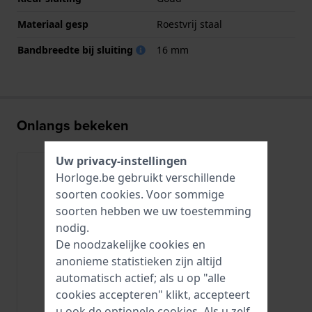
Materiaal gesp
Roestvrij staal
Bandbreedte bij sluiting
16 mm
Onlangs bekeken
Uw privacy-instellingen
Horloge.be gebruikt verschillende
soorten
cookies
. Voor sommige
soorten hebben we uw toestemming
nodig.
De noodzakelijke cookies en
anonieme statistieken zijn altijd
automatisch actief; als u op "alle
cookies accepteren" klikt, accepteert
u ook de optionele cookies. Als u zelf