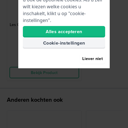
wilt kiezen welke cookies u
Edox
inschakelt, klikt u op "cookie-
ED-BA-CL-79006 37J AR
instellingen".
Les Combes Goudkleurige stalen gesp
16mm
Alles accepteren
€ 20,-
Cookie-instellingen
● Op voorraad
Liever niet
Vergelijk
Bekijk Product
Anderen kochten ook