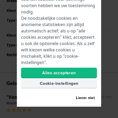
Breedte bandaanzet
26 mm
soorten hebben we uw toestemming
Kleur Band
Zwart
nodig.
De noodzakelijke cookies en
Type sluiting
Vouwsluiting met
anonieme statistieken zijn altijd
drukknoppen
automatisch actief; als u op "alle
Kleur sluiting
Zwart
cookies accepteren" klikt, accepteert
u ook de optionele cookies. Als u zelf
Type Bevestiging
Bandpennen
wilt kiezen welke cookies u
Rechte aanzet
Nee
inschakelt, klikt u op "cookie-
instellingen".
Alles accepteren
Gebruikerservaringen
Cookie-instellingen
"Van diesel"
Show original text
Liever niet
Maxime Brunazzo · 17 juni 2022