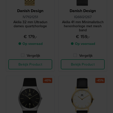
Danish Design
Danish Design
IV71Q1251
IQ66Q1267
Akilia 32 mm Ultradun
Akilia 41 mm Minimalistisch
dames quartzhorloge
herenhorloge met mesh
band
€ 179,-
€ 159,-
● Op voorraad
● Op voorraad
Vergelijk
Vergelijk
Bekijk Product
Bekijk Product
-40%
-45%