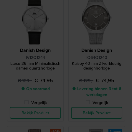
Danish Design
Danish Design
IV12Q1244
IQ64Q1240
Læsø 36 mm Minimalistisch
Kalsoy 40 mm Zilverkleurig
dames quartzhorloge
designhorloge
€ 74,95
€ 74,95
€ 129,-
€ 129,-
● Op voorraad
● Levering binnen 3 tot 6
werkdagen
Vergelijk
Vergelijk
Bekijk Product
Bekijk Product
-50%
Nieuw