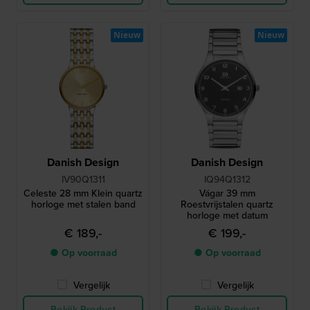
Nieuw
Nieuw
Danish Design
Danish Design
IV90Q1311
IQ94Q1312
Celeste 28 mm Klein quartz
Vágar 39 mm
horloge met stalen band
Roestvrijstalen quartz
horloge met datum
€ 189,-
€ 199,-
● Op voorraad
● Op voorraad
Vergelijk
Vergelijk
Bekijk Product
Bekijk Product