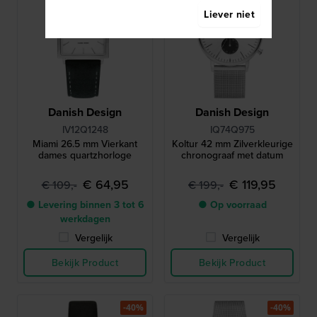
Liever niet
Danish Design
Danish Design
IV12Q1248
IQ74Q975
Miami 26.5 mm Vierkant
Koltur 42 mm Zilverkleurige
dames quartzhorloge
chronograaf met datum
€ 64,95
€ 119,95
€ 109,-
€ 199,-
● Levering binnen 3 tot 6
● Op voorraad
werkdagen
Vergelijk
Vergelijk
Bekijk Product
Bekijk Product
-40%
-40%