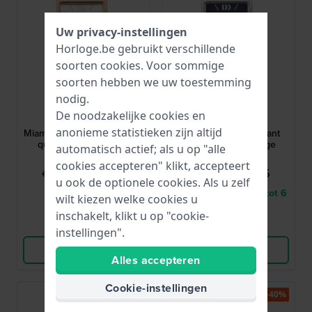
Uw privacy-instellingen
Horloge.be gebruikt verschillende
soorten
cookies
. Voor sommige
soorten hebben we uw toestemming
nodig.
Danish Design
Danish Design
De noodzakelijke cookies en
IV67Q1248
IV68Q1248
anonieme statistieken zijn altijd
Miami 26.5 mm Bicolor rosé
Miami 26.5 mm Vierkant
quartz dameshorloge
dames designhorloge
automatisch actief; als u op "alle
cookies accepteren" klikt, accepteert
€ 74,95
€ 69,95
€ 129,-
€ 119,-
u ook de optionele cookies. Als u zelf
● Op voorraad
● Levering binnen 3 tot 6
wilt kiezen welke cookies u
werkdagen
inschakelt, klikt u op "cookie-
Vergelijk
Vergelijk
instellingen".
Bekijk Product
Bekijk Product
Alles accepteren
Cookie-instellingen
-40%
-40%