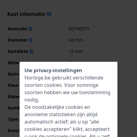
Kast informatie
Kastcode
IQ74Q975
Diameter
42 mm
Kastdikte
12 mm
Materiaal
Roestvrij staal
Uw privacy-instellingen
Kastvorm
Rond
Horloge.be gebruikt verschillende
soorten
cookies
. Voor sommige
Kleur kast
Zilver
soorten hebben we uw toestemming
Materiaal kastdeksel
Roestvrij staal
nodig.
De noodzakelijke cookies en
Kastdeksel
Klikkast
anonieme statistieken zijn altijd
Type glas
Mineraal
automatisch actief; als u op "alle
cookies accepteren" klikt, accepteert
Kroon
Trek kroon
u ook de optionele cookies. Als u zelf