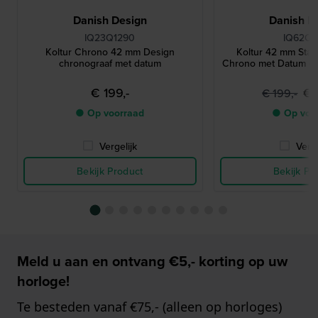
Danish Design
Danish D
IQ23Q1290
IQ62Q9
Koltur Chrono 42 mm Design
Koltur 42 mm Staa
chronograaf met datum
Chrono met Datum op
€ 199,-
€ 
€ 199,-
● Op voorraad
● Op voo
Vergelijk
Verge
Bekijk Product
Bekijk Pr
Meld u aan en ontvang €5,- korting op uw
horloge!
Te besteden vanaf €75,- (alleen op horloges)