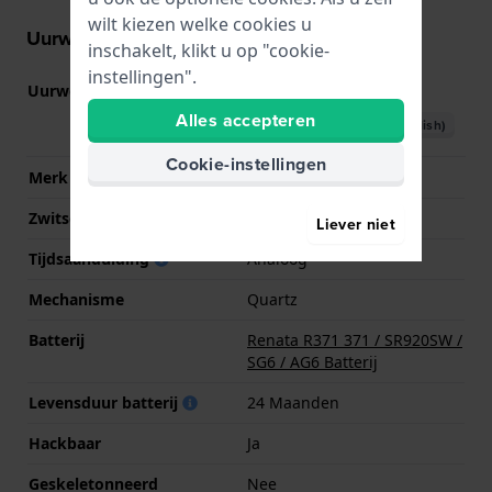
wilt kiezen welke cookies u
Uurwerk informatie
inschakelt, klikt u op "cookie-
instellingen".
Uurwerk nr.
VD51
(
Bekijk specificaties
)
Alles accepteren
Download handboek (English)
Cookie-instellingen
Merk uurwerk
Seiko Instruments Inc.
Zwitsers uurwerk
Nee
Liever niet
Tijdsaanduiding
Analoog
Mechanisme
Quartz
Batterij
Renata R371 371 / SR920SW /
SG6 / AG6 Batterij
Levensduur batterij
24 Maanden
Hackbaar
Ja
Geskeletonneerd
Nee