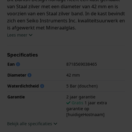
van Staal zilver met een diameter van 42 mm en is
voorzien van een Staal zilver band. In de kast bevindt
zich een Seiko Instruments Inc. kwaliteitsuurwerk en
is afgewerkt met Mineraalglas.
Lees meer
Het horloge is 5ATM. Dit betekent dat het horloge
geschikt is om mee te douchen. Verder wordt het
Specificaties
horloge geleverd met 2 jaar garantie.
Ean
8718569038465
.
Diameter
42 mm
Waterdichtheid
5 Bar (douchen)
Garantie
2 jaar garantie
Gratis
1 jaar extra
garantie op
[huidigeHostnaam]
Bekijk alle specificaties