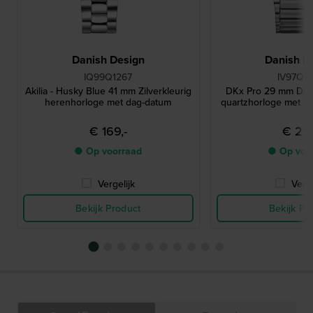
Danish Design
Danish D
IQ99Q1267
IV97Q1
Akilia - Husky Blue 41 mm Zilverkleurig
DKx Pro 29 mm Dun 
herenhorloge met dag-datum
quartzhorloge met ge
€ 169,-
€ 219
● Op voorraad
● Op voo
Vergelijk
Verge
Bekijk Product
Bekijk Pr