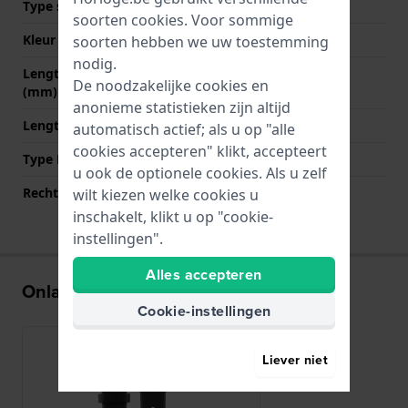
Type sluiting
Gesp
soorten
cookies
. Voor sommige
Kleur sluiting
Grijs
soorten hebben we uw toestemming
nodig.
Lengte band op 12 uur
75 mm
De noodzakelijke cookies en
(mm)
anonieme statistieken zijn altijd
Lengte band op 6 uur (mm)
115 mm
automatisch actief; als u op "alle
cookies accepteren" klikt, accepteert
Type Bevestiging
Bandpennen
u ook de optionele cookies. Als u zelf
Rechte aanzet
Ja
wilt kiezen welke cookies u
inschakelt, klikt u op "cookie-
instellingen".
Alles accepteren
Onlangs bekeken
Cookie-instellingen
Liever niet