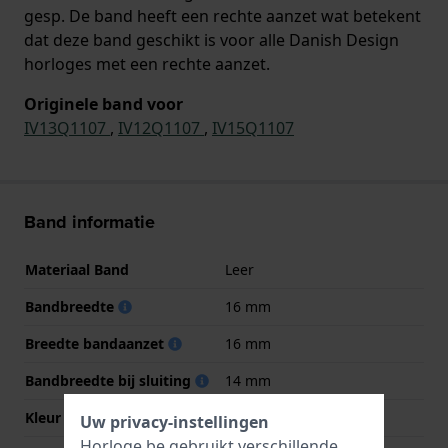
gesp. De band heeft een rechte aanzet wat betekent
dat deze band geschikt is voor alle Danish Design
horloges met een rechte aanzet.
Originele band voor
IV13Q1107
,
IV12Q1107
,
IV15Q1107
Band informatie
Materiaal Band
Leer
Bandbreedte
16 mm
Breedte bandaanzet
16 mm
Bandbreedte bij sluiting
14 mm
Kleur Band
Zwart
Uw privacy-instellingen
Horloge.be gebruikt verschillende