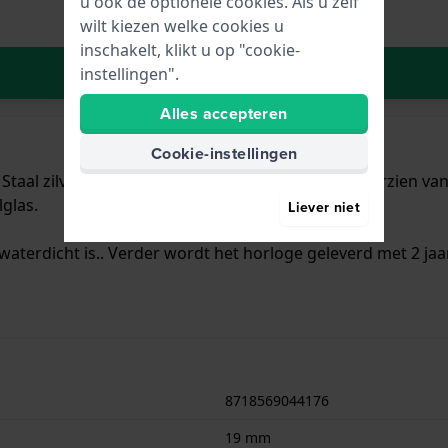
u ook de optionele cookies. Als u zelf
wilt kiezen welke cookies u
inschakelt, klikt u op "cookie-
In Winkelwagen
instellingen".
Alles accepteren
Cookie-instellingen
taal zilver met een diameter van 19 mm en is voorzien van e
glas.
Liever niet
waterdicht is.. Verder wordt het horloge geleverd met 2 jaa
8718569044176
19 mm