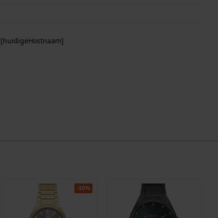
p [huidigeHostnaam]
-30%