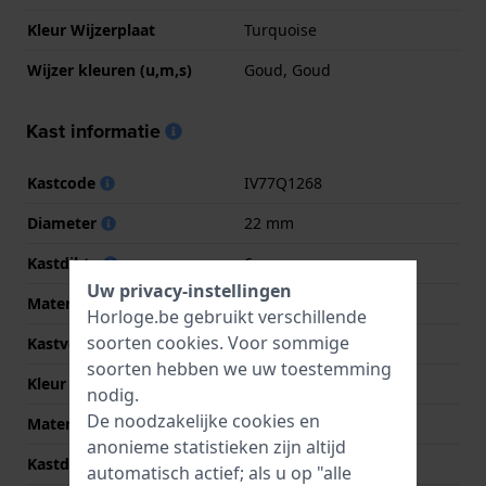
Kleur Wijzerplaat
Turquoise
Wijzer kleuren (u,m,s)
Goud, Goud
Kast informatie
Kastcode
IV77Q1268
Diameter
22 mm
Kastdikte
6 mm
Uw privacy-instellingen
Materiaal
Roestvrij staal
Horloge.be gebruikt verschillende
soorten
cookies
. Voor sommige
Kastvorm
Rond
soorten hebben we uw toestemming
Kleur kast
Goud
nodig.
De noodzakelijke cookies en
Materiaal kastdeksel
Roestvrij staal
anonieme statistieken zijn altijd
Kastdeksel
Klikkast
automatisch actief; als u op "alle