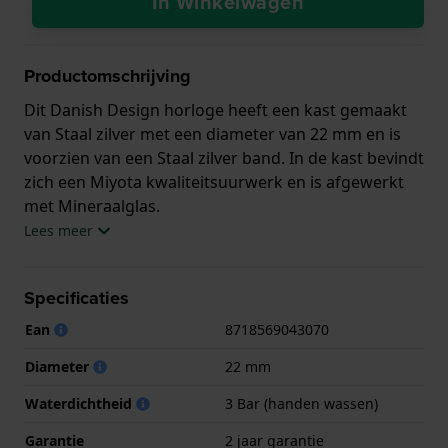
In Winkelwagen
Productomschrijving
Dit Danish Design horloge heeft een kast gemaakt
van Staal zilver met een diameter van 22 mm en is
voorzien van een Staal zilver band. In de kast bevindt
zich een Miyota kwaliteitsuurwerk en is afgewerkt
met Mineraalglas.
Lees meer
Het horloge is 3ATM. Dit betekent dat het horloge
spatwaterdicht is.. Verder wordt het horloge
Specificaties
geleverd met 2 jaar garantie.
Ean
8718569043070
.
Diameter
22 mm
Waterdichtheid
3 Bar (handen wassen)
Garantie
2 jaar garantie