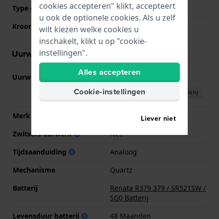
cookies accepteren" klikt, accepteert
Type glas
Mineraal
u ook de optionele cookies. Als u zelf
Kroon
Trek kroon
wilt kiezen welke cookies u
inschakelt, klikt u op "cookie-
instellingen".
Uurwerk informatie
Alles accepteren
Uurwerk nr.
5Y20
(
Bekijk specificaties
)
Cookie-instellingen
Download handboek (English)
Merk uurwerk
Miyota
Liever niet
Zwitsers uurwerk
Nee
Tijdsaanduiding
Analoog
Mechanisme
Quartz
Batterij
Renata R379 379 / SR521SW /
SG0 Batterij
Levensduur batterij
48 Maanden