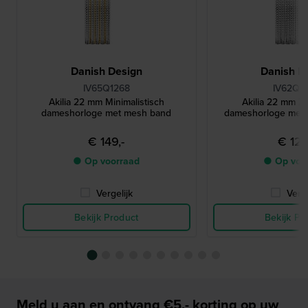
Danish Design
Danish D
IV65Q1268
IV62Q1
Akilia 22 mm Minimalistisch
Akilia 22 mm Zi
dameshorloge met mesh band
dameshorloge met 
€ 149,-
€ 129
● Op voorraad
● Op voo
Vergelijk
Verge
Bekijk Product
Bekijk Pr
Meld u aan en ontvang €5,- korting op uw