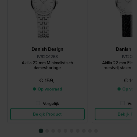
Danish Design
Danish D
IV92Q1268
IV12Q1
Akilia 22 mm Minimalistisch
Akilia 22 mm Elega
dameshorloge
roestvrij stalen q
€ 159,-
€ 149
● Op voorraad
● Op voo
Vergelijk
Verge
Bekijk Product
Bekijk Pr