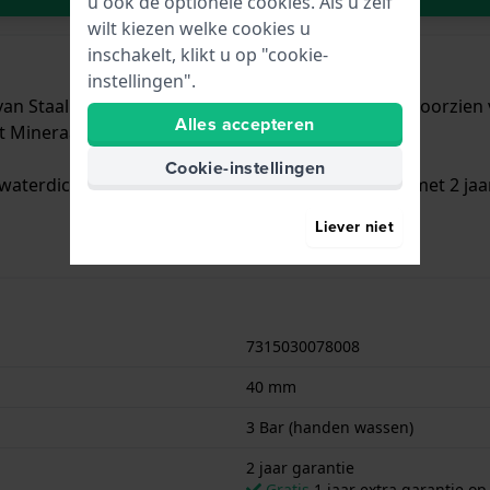
u ook de optionele cookies. Als u zelf
wilt kiezen welke cookies u
inschakelt, klikt u op "cookie-
instellingen".
an Staal zilver met een diameter van 40 mm en is voorzien v
Alles accepteren
t Mineraalglas.
Cookie-instellingen
waterdicht is.. Verder wordt het horloge geleverd met 2 jaa
Liever niet
7315030078008
40 mm
3 Bar (handen wassen)
2 jaar garantie
Gratis
1 jaar extra garantie o