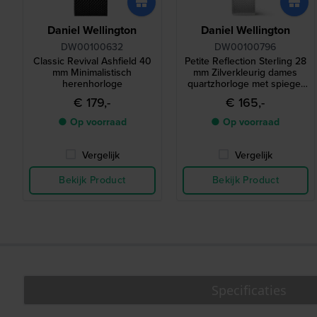
Daniel Wellington
Daniel Wellington
DW00100632
DW00100796
Classic Revival Ashfield 40
Petite Reflection Sterling 28
mm Minimalistisch
mm Zilverkleurig dames
herenhorloge
quartzhorloge met spiegel
wijzerplaat
€ 179,-
€ 165,-
● Op voorraad
● Op voorraad
Vergelijk
Vergelijk
Bekijk Product
Bekijk Product
Specificaties