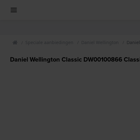
Speciale aanbiedingen
Daniel Wellington
Daniel
Daniel Wellington Classic DW00100866 Classi