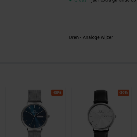
Uren - Analoge wijzer
-30%
-30%