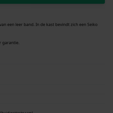
an een leer band. In de kast bevindt zich een Seiko
r garantie.
p [huidigeHostnaam]