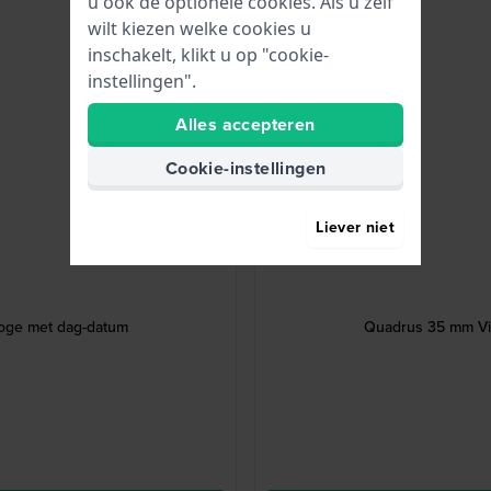
u ook de optionele cookies. Als u zelf
wilt kiezen welke cookies u
inschakelt, klikt u op "cookie-
instellingen".
Alles accepteren
Cookie-instellingen
Liever niet
loge met dag-datum
Quadrus 35 mm Vie