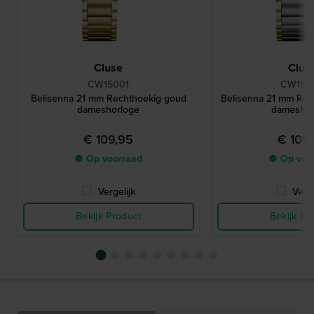
Cluse
Clus
CW15001
CW150
Belisenna 21 mm Rechthoekig goud
Belisenna 21 mm Rec
dameshorloge
dameshor
€ 109,95
€ 109
● Op voorraad
● Op voo
Vergelijk
Verge
Bekijk Product
Bekijk Pr