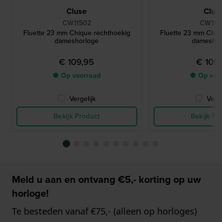
Cluse
Clus
CW11502
CW115
Fluette 23 mm Chique rechthoekig
Fluette 23 mm Chiq
dameshorloge
dameshor
€ 109,95
€ 109
● Op voorraad
● Op voo
Vergelijk
Verge
Bekijk Product
Bekijk Pr
Meld u aan en ontvang €5,- korting op uw
horloge!
Te besteden vanaf €75,- (alleen op horloges)