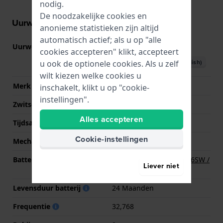
nodig.
De noodzakelijke cookies en
Uurwerk informatie
anonieme statistieken zijn altijd
automatisch actief; als u op "alle
Uurwerk nr.
Y120
(
Bekijk specificaties
)
cookies accepteren" klikt, accepteert
Download handboek (English)
u ook de optionele cookies. Als u zelf
wilt kiezen welke cookies u
Merk uurwerk
Seiko Instruments Inc.
inschakelt, klikt u op "cookie-
instellingen".
Zwitsers uurwerk
Nee
Alles accepteren
Tijdsaanduiding
Analoog
Cookie-instellingen
Mechanisme
Quartz
Batterij
Renata R377 377 / SR626SW /
Liever niet
SG4 Batterij
Levensduur batterij
24 Maanden
Frequentie
32,768