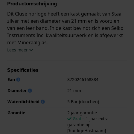
Productomschrijving
Dit Cluse horloge heeft een kast gemaakt van Staal
zilver met een diameter van 21 mm en is voorzien
van een leer band. In de kast bevindt zich een Seiko
Instruments Inc. kwaliteitsuurwerk en is afgewerkt
met Mineraalglas.
Lees meer
Het horloge is 5ATM. Dit betekent dat het horloge
geschikt is om mee te douchen. Verder wordt het
Specificaties
horloge geleverd met 2 jaar garantie.
Ean
8720246168884
.
Diameter
21 mm
Waterdichtheid
5 Bar (douchen)
Garantie
2 jaar garantie
Gratis
1 jaar extra
garantie op
[huidigeHostnaam]