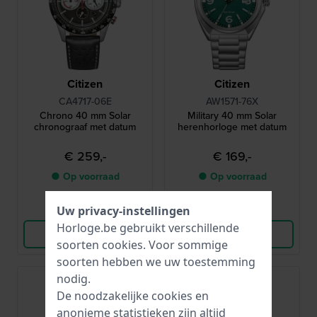
Citizen
Citizen
CA4717-06E
AW1571-76X
Chrono 40 mm Solar
Military 40 mm Solar
chronograaf met datum
herenhorloge met datum
€ 259,-
€ 169,-
● Op voorraad
● Op voorraad
Vergelijk
Vergelijk
Uw privacy-instellingen
Horloge.be gebruikt verschillende
Bekijk Product
Bekijk Product
soorten
cookies
. Voor sommige
soorten hebben we uw toestemming
nodig.
De noodzakelijke cookies en
anonieme statistieken zijn altijd