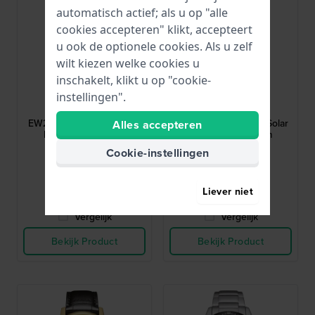
automatisch actief; als u op "alle
cookies accepteren" klikt, accepteert
u ook de optionele cookies. Als u zelf
wilt kiezen welke cookies u
inschakelt, klikt u op "cookie-
Citizen
Citizen
instellingen".
EW2722-01A
EW2720-57A
EW2722-01A 30 mm Solar
EW2720-57A 30 mm Solar
Alles accepteren
horloge met datum
horloge met datum
Cookie-instellingen
€ 169,-
€ 159,-
● Op voorraad
● Op voorraad
Liever niet
Vergelijk
Vergelijk
Bekijk Product
Bekijk Product