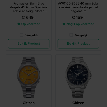
Promaster Sky - Blue
AW0100-86EE 40 mm Solar
Angels 45.4 mm Speciale
klassiek herenhorloge met
editie ana-digi piloten
dag-datum
chronograaf op zonne-
€ 649,-
€ 159,-
energie
● Op voorraad
● Nog 1 op voorraad
Vergelijk
Vergelijk
Bekijk Product
Bekijk Product
Citizen
Citizen