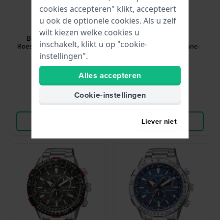
cookies accepteren" klikt, accepteert
Citizen
Citizen
u ook de optionele cookies. Als u zelf
BI5070-57H
EM0500-73L
wilt kiezen welke cookies u
BI5070-57H 40.5 mm
Elegance 32 mm
inschakelt, klikt u op "cookie-
Roestvrijstaal herenhorloge
Dameshorloge op zonne-
met datum
energie
instellingen".
€ 89,-
€ 149,-
Alles accepteren
● Op voorraad
● Op voorraad
Cookie-instellingen
Vergelijk
Vergelijk
Bekijk Product
Bekijk Product
Liever niet