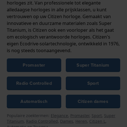
horloges zit. Van professionele tot elegante
alledaagse horloges in alle prijsklassen, u kunt
vertrouwen op uw Citizen horloge. Gemaakt van
innovatieve en duurzame materialen zoals Super
Titanium, is Citizen ook een voorloper als het gaat
om ecologisch verantwoorde horloges. Citizen's
eigen Ecodrive-solartechnologie, ontwikkeld in 1976,
is nog steeds toonaangevend.
Promaster
Super Titanium
Radio Controlled
Sport
Automatisch
Citizen dames
Populaire zoektermen:
Elegance
,
Promaster
,
Sport
,
Super
Titanium
,
Radio Controlled
,
Dames
,
Heren
,
Citizen L
,
Automatic
en
Tsuyosa
.