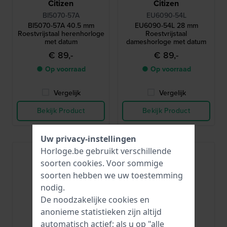
Citizen
Citizen
BI5070-57A
EU6090-54L
BI5070-57A 40.5 mm
EU6090-54L 28 mm
Roestvrijstaal herenhorloge
Roestvrijstaal
met datum
dameshorloge met datum
€ 89,-
€ 89,-
● Op voorraad
● Op voorraad
Vergelijk
Vergelijk
Bekijk Product
Bekijk Product
Uw privacy-instellingen
Horloge.be gebruikt verschillende
Bestseller
soorten
cookies
. Voor sommige
soorten hebben we uw toestemming
nodig.
De noodzakelijke cookies en
anonieme statistieken zijn altijd
automatisch actief; als u op "alle