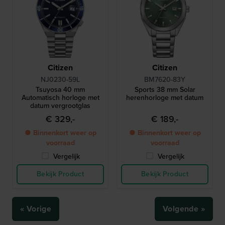
Citizen
Citizen
NJ0230-59L
BM7620-83Y
Tsuyosa 40 mm
Sports 38 mm Solar
Automatisch horloge met
herenhorloge met datum
datum vergrootglas
€ 329,-
€ 189,-
● Binnenkort weer op
● Binnenkort weer op
voorraad
voorraad
Vergelijk
Vergelijk
Bekijk Product
Bekijk Product
« Vorige
Volgende »