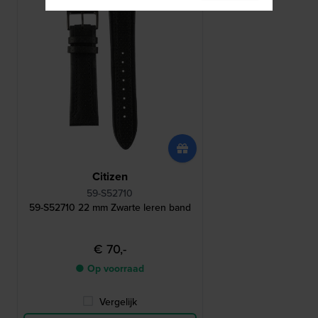
Citizen
59-S52710
59-S52710 22 mm Zwarte leren band
€ 70,-
● Op voorraad
Vergelijk