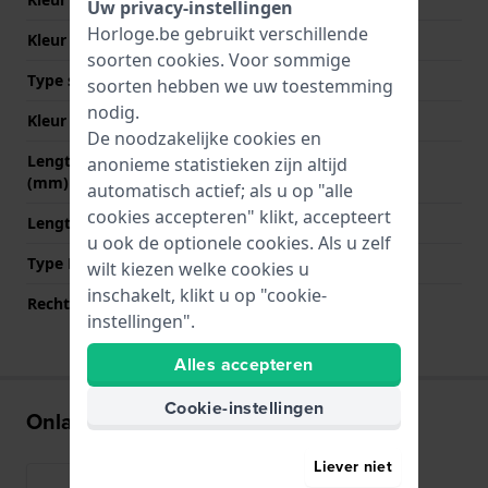
Uw privacy-instellingen
Horloge.be gebruikt verschillende
Kleur stiksel
Zwart
soorten
cookies
. Voor sommige
Type sluiting
Gesp
soorten hebben we uw toestemming
nodig.
Kleur sluiting
Zwart
De noodzakelijke cookies en
Lengte band op 12 uur
75 mm
anonieme statistieken zijn altijd
(mm)
automatisch actief; als u op "alle
cookies accepteren" klikt, accepteert
Lengte band op 6 uur (mm)
125 mm
u ook de optionele cookies. Als u zelf
Type Bevestiging
Bandpennen
wilt kiezen welke cookies u
inschakelt, klikt u op "cookie-
Rechte aanzet
Ja
instellingen".
Alles accepteren
Cookie-instellingen
Onlangs bekeken
Liever niet