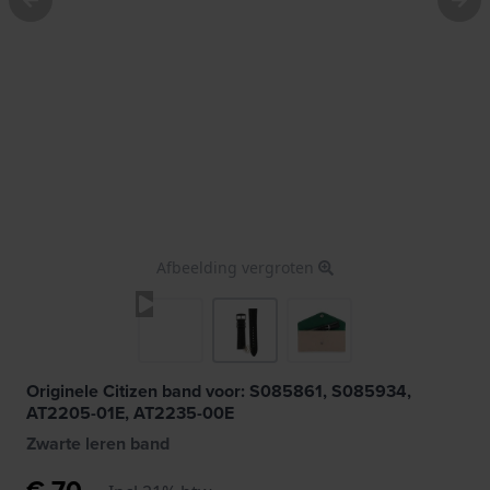
Afbeelding vergroten
Originele Citizen band voor: S085861, S085934,
AT2205-01E, AT2235-00E
Zwarte leren band
€ 70,-