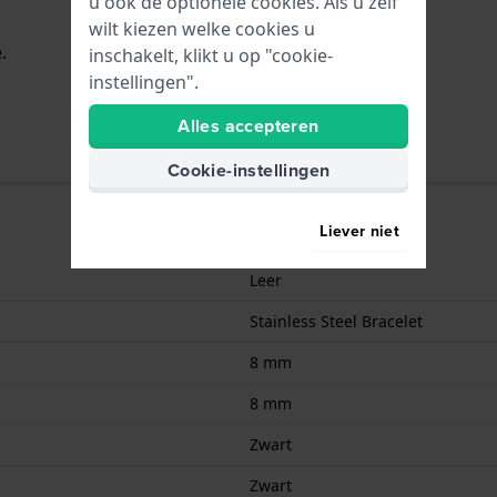
u ook de optionele cookies. Als u zelf
wilt kiezen welke cookies u
.
inschakelt, klikt u op "cookie-
instellingen".
Alles accepteren
Cookie-instellingen
Liever niet
Leer
Stainless Steel Bracelet
8 mm
8 mm
Zwart
Zwart