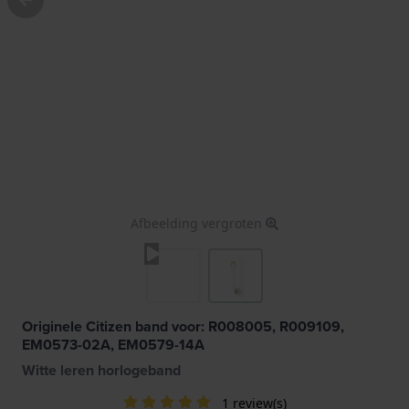
Afbeelding vergroten
Originele Citizen band voor: R008005, R009109,
EM0573-02A, EM0579-14A
Witte leren horlogeband
1 review(s)