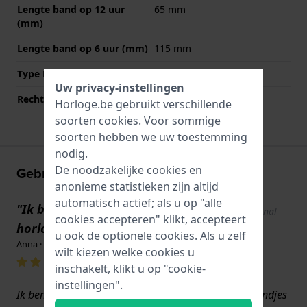
Lengte band op 12 uur
65 mm
(mm)
Lengte band op 6 uur (mm)
115 mm
Type Bevestiging
Bandpennen
Uw privacy-instellingen
Rechte aanzet
Ja
Horloge.be gebruikt verschillende
soorten
cookies
. Voor sommige
soorten hebben we uw toestemming
nodig.
De noodzakelijke cookies en
Gebruikerservaringen
anonieme statistieken zijn altijd
automatisch actief; als u op "alle
"Ik ben dol op mijn Citizen-
Show original
cookies accepteren" klikt, accepteert
text
horloges"
u ook de optionele cookies. Als u zelf
Anna · 4 juli 2026
wilt kiezen welke cookies u
inschakelt, klikt u op "cookie-
instellingen".
Ik ben erg tevreden over de vervangende horlogebandjes