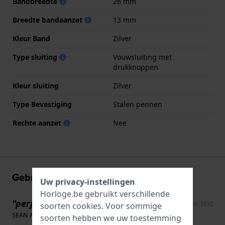
Bandbreedte
26 mm
Breedte bandaanzet
13 mm
Kleur Band
Zilver
Type sluiting
Vouwsluiting met
drukknoppen
Kleur sluiting
Zilver
Type Bevestiging
Stalen pennen
Rechte aanzet
Nee
Gebruikerservaringen
Uw privacy-instellingen
Horloge.be gebruikt verschillende
"perfecte pasvorm"
Show original text
soorten
cookies
. Voor sommige
SEAN APPERT · 9 februari 2026
soorten hebben we uw toestemming