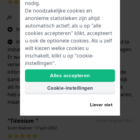
nodig.
De noodzakelijke cookies en
ja
anonieme statistieken zijn altijd
automatisch actief; als u op "alle
Het was een perfecte match.
cookies accepteren" klikt, accepteert
u ook de optionele cookies. Als u zelf
Het was een beetje lastig om de nieuwe band te
wilt kiezen welke cookies u
installeren. Het was een band met pinnen en kragen.
inschakelt, klikt u op "cookie-
Er was online veel informatie te vinden over het
instellingen".
verwijderen van schakels, maar er was niet veel
informatie te vinden over mijn stijl band. Ik kon de
Alles accepteren
band installeren, maar het was niet zo gemakkelijk
als het verwijderen of installeren van schakels. Ik
Cookie-instellingen
heb al het horlogegereedschap om de klus te klaren,
maar ik vond dit nogal moeilijk.
Liever niet
"Titanium "
Show original text
Scott Walster · 17 juni 2022