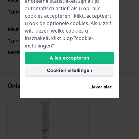
anonieme statistieken zijn altijd
automatisch actief; als u op "alle
Type sluiting
Vlindersluiting met
cookies accepteren" klikt, accepteert
drukknoppen
u ook de optionele cookies. Als u zelf
Kleur sluiting
Zilver
wilt kiezen welke cookies u
inschakelt, klikt u op "cookie-
Type Bevestiging
Bandpennen
instellingen".
Rechte aanzet
Nee
Alles accepteren
Cookie-instellingen
Onlangs bekeken
Liever niet