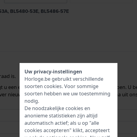
0-53A, BL5480-53E, BL5486-57E
Uw privacy-instellingen
aad is.
Horloge.be gebruikt verschillende
soorten
cookies
. Voor sommige
ngt u een e-mail zodra we het weer op voorraad hebben. U b
soorten hebben we uw toestemming
ver nieuwe voorraad. Het wordt onmiddellijk daarna uit on
nodig.
De noodzakelijke cookies en
anonieme statistieken zijn altijd
automatisch actief; als u op "alle
cookies accepteren" klikt, accepteert