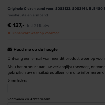
Originele Citizen band voor: S083133, S083141, BL548
roestvrijstalen armband
€ 127,-
Incl 21% btw
● Binnenkort weer op voorraad
Houd me op de hoogte
Ontvang een e-mail wanneer dit product weer op voorr
Als u het product aan uw verlanglijst toevoegt, ontva
gebruiken uw e-mailadres alleen om u te informeren o
E-mailadres
Voornaam en Achternaam